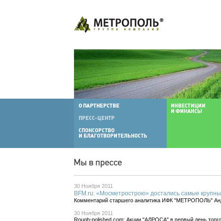
30 Ноября 2011
BFM.ru: «Мосметрострою» достались самые крупны
Комментарий старшего аналитика ИФК "МЕТРОПОЛЬ" 
30 Ноября 2011
Rough-polished.com: Акции "АЛРОСА" в первый день тор