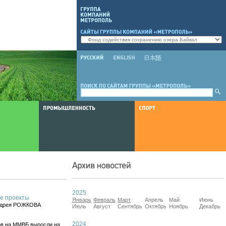
2025
е проекты
Январь
Февраль
Март
Апрель
Май
Июнь
Андрея РОЖКОВА
Июль
Август
Сентябрь
Октябрь
Ноябрь
Декабрь
2024
гов на ММВБ выросли на