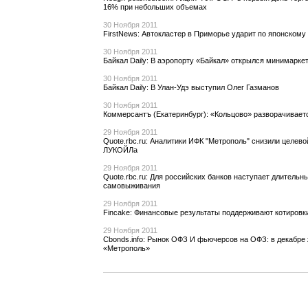
16% при небольших объемах
30 Ноября 2011
FirstNews: Автокластер в Приморье ударит по японскому
30 Ноября 2011
Байкал Daily: В аэропорту «Байкал» открылся минимарке
30 Ноября 2011
Байкал Daily: В Улан-Удэ выступил Олег Газманов
30 Ноября 2011
Коммерсантъ (Екатеринбург): «Кольцово» разворачивает
29 Ноября 2011
Quote.rbc.ru: Аналитики ИФК "Метрополь" снизили целево
ЛУКОЙЛа
29 Ноября 2011
Quote.rbc.ru: Для российских банков наступает длительн
самовыживания
29 Ноября 2011
Fincake: Финансовые результаты поддерживают котировк
29 Ноября 2011
Cbonds.info: Рынок ОФЗ И фьючерсов на ОФЗ: в декабре
«Метрополь»