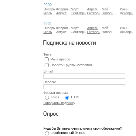
2002
Январь
Февраль
Март
Апрель
Май
Июнь
Июль
Август
Сентябрь
Октябрь
Ноябрь
Декабрь
2001
Январь
Февраль
Март
Апрель
Май
Июнь
Июль
Август
Сентябрь
Октябрь
Ноябрь
Декабрь
Тема:
Мы в прессе
Новости Группы Метрополь
E-mail:
Пароль:
Формат письма:
Текст
HTML
Оформить подписку
Куда бы Вы предпочли вложить свои сбережения?
в собственный бизнес