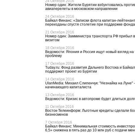
24 Октября 2016
Номер один: Жители Бурятии взбунтовались проти
авиаперелеты в московском направлении
24 Октября 2016
Байкал Финанс: «Записки флота капитан-лейтенан
переизданы спустя столетие при поддержке фонда
21 Октября 2016
Номер один: Замминистра транспорта РФ прибыл в
визитом
18 Октября 2016
Ведомости: Япония и Россия ищут новый взгляд н
проблему
17 Октября 2016
Tuday.ru: Фонд развития Дальнего Востока и Байкал
поддержит проект из Бурятии
14 Октября 2016
UlanMedia: Михаил Слипенчук: "Незнайка на Луне" -
начинающего капиталиста
13 Октября 2016
Ведомости: Кризис в автопроме будет длиться долг
11 Октября 2016
Восток-Телеинформ: Льготные кредиты сделали бо
бизнесменов
7 Октября 2016
Байкал Финанс: Минимальная стоимость инвестпр
6,5» снижена в пять раз до 10 млн руб с подачи м