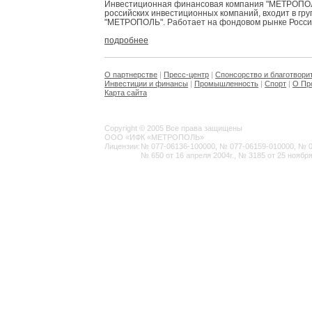
Инвестиционная финансовая компания "МЕТРОПОЛЬ
российских инвестиционных компаний, входит в гр
"МЕТРОПОЛЬ". Работает на фондовом рынке России 
подробнее
О партнерстве
|
Пресс-центр
|
Спонсорство и благотвори
Инвестиции и финансы
|
Промышленность
|
Спорт
|
О Пр
Карта сайта
Copyright © 2005 Все права защищены
ООО «ИФК «МЕТРОПОЛЬ»
Лицензии:
№ 077-06136-100000, № 077-06159-010000, № 077
№ 650 от 16 апреля 2004г., № 3185 от 25 ноября