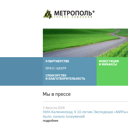
2 Августа 2018
НИА-Калининград: К 10-летию Экспедиции «МИРы» 
было, начало погружений
подробнее