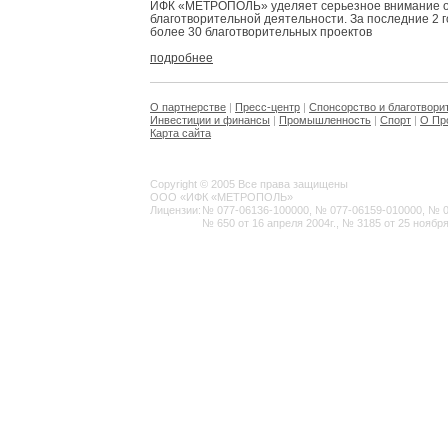
ИФК «МЕТРОПОЛЬ» уделяет серьезное внимание 
благотворительной деятельности. За последние 2 
более 30 благотворительных проектов
подробнее
О партнерстве
|
Пресс-центр
|
Спонсорство и благотвори
Инвестиции и финансы
|
Промышленность
|
Спорт
|
О Пр
Карта сайта
Copyright © 2005 Все права защищены
ООО «ИФК «МЕТРОПОЛЬ»
Лицензии:
№ 077-06136-100000, № 077-06159-010000, № 077
№ 650 от 16 апреля 2004г., № 3185 от 25 ноября