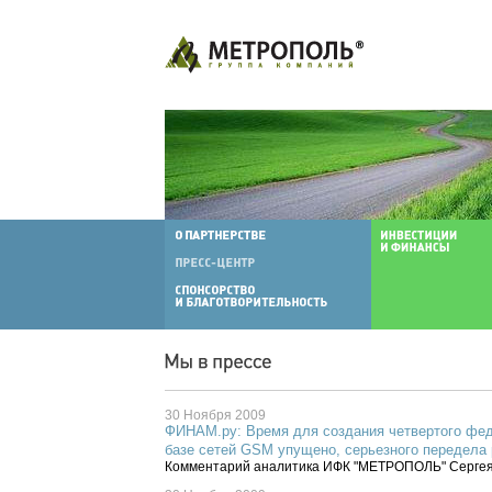
30 Ноября 2009
ФИНАМ.ру: Время для создания четвертого фед
базе сетей GSM упущено, серьезного передела
Комментарий аналитика ИФК "МЕТРОПОЛЬ" Серг