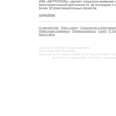
ИФК «МЕТРОПОЛЬ» уделяет серьезное внимание 
благотворительной деятельности. За последние 2 
более 30 благотворительных проектов
подробнее
О партнерстве
|
Пресс-центр
|
Спонсорство и благотвори
Инвестиции и финансы
|
Промышленность
|
Спорт
|
О Пр
Карта сайта
Copyright © 2005 Все права защищены
ООО «ИФК «МЕТРОПОЛЬ»
Лицензии:
№ 077-06136-100000, № 077-06159-010000, № 077
№ 650 от 16 апреля 2004г., № 3185 от 25 ноября