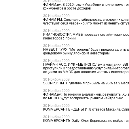
30 Ноября 2009
ФИНАМ.ру: В 2010 году «МегаФон» вполне может о
конкурентов в росте доходов
30 Ноября 2009
ФИНАМ FM: Связная стабильность: в условиях криз
чувствуют себя уверенно, что может изменить сит
30 Ноября 2009
РИА "НОВОСТИ": ММВБ проведет онлайн-торги рос
инвесторов Японии
30 Ноября 2009
ИНВЕСТ ГУРУ: "Метрополь" будет предоставлять до
фондовому рынку японским инвесторам
30 Ноября 2009
ПРАЙМ-ТАСС: ИФК «МЕТРОПОЛЬ» и компания SBI Se
приступили к предоставлению услуг онлайн-торгов
акциями на ММВБ для японских частных инвесторо
30 Ноября 2009
SLON.ru: НМТП увеличил прибыль на 96% за 9 мес
30 Ноября 2009
ФИНАМ.ру: По мнению аналитиков, результаты Х5 з
по МСФО будут восприняты рынком нейтрально
30 Ноября 2009
КОММЕРСАНТЪ - ДЕНЬГИ: 8 ответов Михаила Сли
30 Ноября 2009
КОММЕРСАНТЪ Daily: Олег Дерипаска не пойдет в 