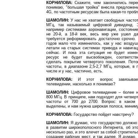
КОРНИЛОВА:
Скажите, чем закончились пере
понимаю, "большая тройка" внесла предложен
4G, по частотным ресурсам была какая-то проб
ШАМОЛИН:
У нас не хватает свободных частот
МГц, так называемый цифровой дивиденд. Э
например системами аэронавигации, состояни
не 20-й, а 18-й век, весь мир уже ушел д
требуется реформировать достаточно срочно.
годов мало что изменилось, как у нас возду
летали на старых системах привода и навигац
сейчас. И пока эта ситуация не будет измен
ресурс не будет высвобожден, соответств
сделать покрытие четвертого поколения. Пот
частоты, в диапазоне 2,5-2,7 МГц, которые, в 
числе и у нас, частично, есть.
КОРНИЛОВА:
И этот вопрос завязывае
телевидении, насколько я понимаю?
ШАМОЛИН:
Цифровое телевидение – более ни
800 МГц. В принципе, нам подходят для четвер
частоты от 700 до 2700. Вопрос: в каком 
выделены, и нам нужна широкая полоса, миниму
КОРНИЛОВА:
Государство пойдет навстречу?
ШАМОЛИН:
Я думаю, что государство должно 
в развитии широкополосного Интернета, об эт
несколько раз, и это влечет за собой строител
создание рабочих мест, и так далее. Я думаю, 