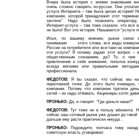
Вчера была история с моими знакомыми ино
очень сложно говорить по-русски. Они уплати
услуги Интернета – там была целая история! Н
компанию, которой принадлежит этот терминал
зачтено". Надо было позвонить оператору,
Интернет-услуги – там тоже сказали, что все з
не было! Вот это история. Называется "услуги 
Илья, по вашему мнению, рынок связи 
понимании этого слова, все виды коммуник
России на потребителя или все-таки на компани
эти услуги? Я почему задаю этот вопрос – 
общественным сознанием, да? То, о чем 
привлечение к себе внимания, попытка конку
всегда мягкими или правильными методам
профессионала.
ФЕДОТОВ:
Я бы сказал, что сейчас мы на
переломной точке. До этого было очевидно, 
компании. Потому что компании тратили день
сетей – их надо отбивать. Акционеры хотят див
ПРОНЬКО:
Да, и говорят: "Где деньги наши?"
ФЕДОТОВ:
Тут тоже не в пользу абонента. Н
сейчас наш сотовый рынок уже дошел до такой 
дальше ему расти практически некуда…
ПРОНЬКО:
Подождите, полчаса тому назад
советскую власть уговаривал.