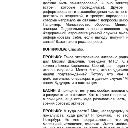
должно быть заинтересовано, и оно заинте
встреч, которые проводились). Другое
реформирования и высовобождения частотного 
достаточно непростой, и требует определенн
которые напрямую не связаны с вопросом широ
Например, Министерство обороны, Минист
авиации. Федеральная аэронавигационная с
Федеральной аэронавигационной службы высв
реформировать себя, если выгоду получит 
связи? Даже такого рода вопросы.
КОРНИЛОВА:
Спасибо.
ПРОНЬКО:
Такое эксклюзивное интервью ради
дал Михаил Шамолин, президент "МТС". С 
коллега Елена Корнилова. Сергей, вы – один и
что вы слушали. Может быть, что-то удивил
нашли подтверждение? Потому что мне пр
действительно, операторы, в данном случае "М
своем будущем и в настоящем.
ВАСИН:
В принципе, нет у них особых поводов 
я разделяю их оптимизм. Как мы уже говорили,
в принципе, еще есть куда развиваться, есть, 
зрения сотовых активов.
ПРОНЬКО:
А куда расти? Мне, несведущему че
пожалуйста, куда расти? Я понимаю, что эт
Петербург. Но мне представляется, что зд
маленький человечек, лялечка. Имеет мобиль