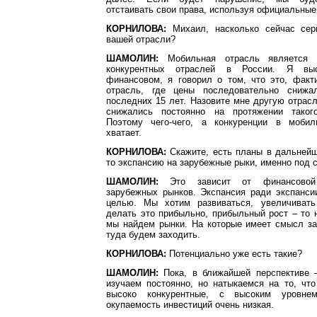
отстаивать свои права, используя официальные
КОРНИЛОВА:
Михаил, насколько сейчас серь
вашей отрасли?
ШАМОЛИН:
Мобильная отрасль является 
конкурентных отраслей в России. Я вы
финансовом, я говорил о том, что это, факт
отрасль, где цены последовательно снижа
последних 15 лет. Назовите мне другую отрасл
снижались постоянно на протяжении таког
Поэтому чего-чего, а конкуренции в мобил
хватает.
КОРНИЛОВА:
Скажите, есть планы в дальнейш
то экспансию на зарубежные рыки, именно под 
ШАМОЛИН:
Это зависит от финансовой п
зарубежных рынков. Экспансия ради экспанси
целью. Мы хотим развиваться, увеличивать
делать это прибыльно, прибыльный рост – то 
мы найдем рынки. На которые имеет смысл за
туда будем заходить.
КОРНИЛОВА:
Потенциально уже есть такие?
ШАМОЛИН:
Пока, в ближайшей перспективе 
изучаем постоянно, но натыкаемся на то, что
высоко конкурентные, с высоким уровнем
окупаемость инвестиций очень низкая.