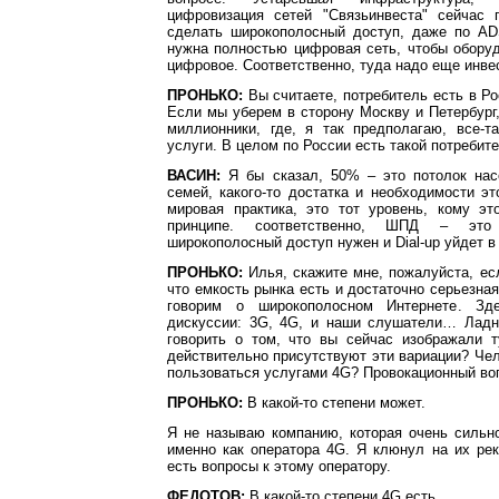
цифровизация сетей "Связьинвеста" сейчас
сделать широкополосный доступ, даже по A
нужна полностью цифровая сеть, чтобы обору
цифровое. Соответственно, туда надо еще инве
ПРОНЬКО:
Вы считаете, потребитель есть в Р
Если мы уберем в сторону Москву и Петербург, 
миллионники, где, я так предполагаю, все-т
услуги. В целом по России есть такой потребит
ВАСИН:
Я бы сказал, 50% – это потолок нас
семей, какого-то достатка и необходимости эт
мировая практика, это тот уровень, кому эт
принципе. соответственно, ШПД – это 
широкополосный доступ нужен и Dial-up уйдет в
ПРОНЬКО:
Илья, скажите мне, пожалуйста, ес
что емкость рынка есть и достаточно серьезная
говорим о широкополосном Интернете. Зд
дискуссии: 3G, 4G, и наши слушатели… Ладн
говорить о том, что вы сейчас изображали т
действительно присутствуют эти вариации? Че
пользоваться услугами 4G? Провокационный во
ПРОНЬКО:
В какой-то степени может.
Я не называю компанию, которая очень сильн
именно как оператора 4G. Я клюнул на их рек
есть вопросы к этому оператору.
ФЕДОТОВ:
В какой-то степени 4G есть.