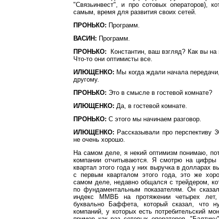
"Связьинвест", и про сотовых операторов), к
самым, время для развития своих сетей.
ПРОНЬКО:
Программ.
ВАСИН:
Программ.
ПРОНЬКО:
Константин, ваш взгляд? Как вы на 
Что-то они оптимисты все.
ИЛЮЩЕНКО:
Мы когда ждали начала передачи,
другому.
ПРОНЬКО:
Это в смысле в гостевой комнате?
ИЛЮЩЕНКО:
Да, в гостевой комнате.
ПРОНЬКО:
С этого мы начинаем разговор.
ИЛЮЩЕНКО:
Рассказывали про перспективу 3G
не очень хорошо.
На самом деле, я некий оптимизм понимаю, по
компании отчитываются. Я смотрю на цифры 
квартал этого года у них выручка в долларах в
с первым кварталом этого года, это же хор
самом деле, недавно общался с трейдером, ко
по фундаментальным показателям. Он сказал
индекс ММВБ на протяжении четырех лет,
буквально Баффета, который сказал, что н
компаний, у которых есть потребительский мо
пример как раз сотовых операторов, "Балтику