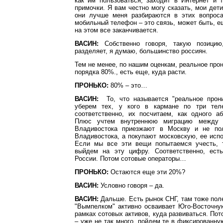
как им пользоваться, заходит в Интернет и 
примочки. Я вам честно могу сказать, мои дети
они лучше меня разбираются в этих вопрос
мобильный телефон – это связь, может быть, 
на этом все заканчивается.
ВАСИН:
Собственно говоря, такую позицию
разделяет, я думаю, большинство россиян.
Тем не менее, по нашим оценкам, реальное прон
порядка 80%., есть еще, куда расти.
ПРОНЬКО:
80% – это…
ВАСИН:
То, что называется "реальное прони
уберем тех, у кого в кармане по три теле
соответственно, их посчитаем, как одного а
Плюс учтем внутреннюю миграцию между 
Владивостока приезжают в Москву и не пол
Владивостока, а покупают московскую, ее исп
Если мы все эти вещи попытаемся учесть, 
выйдем на эту цифру. Соответственно, ест
России. Потом сотовые операторы…
ПРОНЬКО:
Остаются еще эти 20%?
ВАСИН:
Условно говоря – да.
ВАСИН:
Дальше. Есть рынок СНГ, там тоже пол
"Вымпелком" активно осваивает Юго-Восточну
рамках сотовых активов, куда развиваться. Пот
– уже не так много, пойдем те в фиксированну