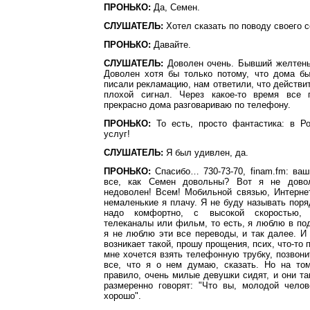
ПРОНЬКО:
Да, Семен.
СЛУШАТЕЛЬ:
Хотел сказать по поводу своего с
ПРОНЬКО:
Давайте.
СЛУШАТЕЛЬ:
Доволен очень. Бывший желтеньк
Доволен хотя бы только потому, что дома б
писали рекламацию, нам ответили, что действи
плохой сигнал. Через какое-то время все 
прекрасно дома разговариваю по телефону.
ПРОНЬКО:
То есть, просто фантастика: в Ро
услуг!
СЛУШАТЕЛЬ:
Я был удивлен, да.
ПРОНЬКО:
Спасибо… 730-73-70, finam.fm: ваш
все, как Семен довольны? Вот я не дово
недоволен! Всем! Мобильной связью, Интерн
немаленькие я плачу. Я не буду называть поря
надо комфортно, с высокой скоростью, 
телеканалы или фильм, то есть, я люблю в по
я не люблю эти все переводы, и так далее. И
возникает такой, прошу прощения, псих, что-то п
мне хочется взять телефонную трубку, позвони
все, что я о нем думаю, сказать. Но на том
правило, очень милые девушки сидят, и они так
размеренно говорят: "Что вы, молодой челов
хорошо".