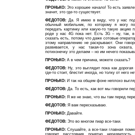
ПРОНЬКО:
Это хорошее начало! То есть заявле
значит, это где-то существует.
ФЕДОТОВ:
Да. Я имею в виду, что у нас по
обычный мобильник, по которому я могу поз
передать картинку или какую-то такую акцию п
роде у нас 4G пока нет. Есть 3G – ну, так, 
сказать есть, потому что даже сотовые операто
этому направлению не раскрывают. Они говоря
развивается, у нас такая-то зона охват
потихонечку это делаем – но им нечего показыв
ПРОНЬКО:
А в чем причина, можете сказать?
ФЕДОТОВ:
Ну, это выглядит пока как дорогая 
где-то стоит, блестит иногда, но толку от него не
ПРОНЬКО:
И так на общем фоне неплохо выгля
ФЕДОТОВ:
Да. То есть, как вот мы говорили п
ПРОНЬКО:
Я же не знаю, что вы там перед пер
ФЕДОТОВ:
Я вам пересказываю.
ПРОНЬКО:
Давайте.
ФЕДОТОВ:
Это во многом пиар все-таки.
ПРОНЬКО:
Слушайте, а все-таки главная поме
говорит, расстояния, понятно, неразвитость