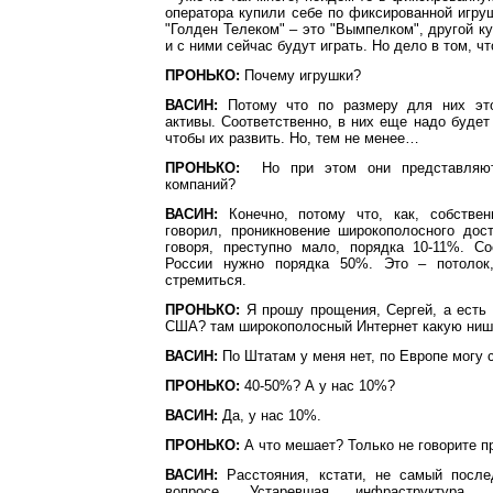
оператора купили себе по фиксированной игру
"Голден Телеком" – это "Вымпелком", другой ку
и с ними сейчас будут играть. Но дело в том, ч
ПРОНЬКО:
Почему игрушки?
ВАСИН:
Потому что по размеру для них эт
активы. Соответственно, в них еще надо будет 
чтобы их развить. Но, тем не менее…
ПРОНЬКО:
Но при этом они представляют
компаний?
ВАСИН:
Конечно, потому что, как, собствен
говорил, проникновение широкополосного дос
говоря, преступно мало, порядка 10-11%. Со
России нужно порядка 50%. Это – потолок
стремиться.
ПРОНЬКО:
Я прошу прощения, Сергей, а есть 
США? там широкополосный Интернет какую ниш
ВАСИН:
По Штатам у меня нет, по Европе могу с
ПРОНЬКО:
40-50%? А у нас 10%?
ВАСИН:
Да, у нас 10%.
ПРОНЬКО:
А что мешает? Только не говорите п
ВАСИН:
Расстояния, кстати, не самый после
вопросе. Устаревшая инфраструктура, 