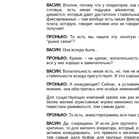
ВАСИН:
Вполне, потому что у операторов, как 
сотовых, есть некая подушка абонентов,
деваются, которые дают достаточно стабильный
фиксированных – там вообще есть некая фикси
плата, которую, говорит человек или не говори
получает.
ПРОНЬКО:
То есть мы нашли эту золотую 
"рынок связи"?
ВАСИН:
Она всегда была…
ПРОНЬКО:
Кризис – не кризис, волатильность
все у них хорошо и замечательно?
ВАСИН:
Волатильность некая есть, но, тем не 
стабильности всегда присутствует. И это хорош
ПРОНЬКО:
А конкуренция? Сейчас, в условиях
мнению, она обострилась или особых изменени
Для существующих компаний кризис как раз иг
более мелкие агрессивные игроки немножко п
перестали развиваться, тем самым дали…
ПРОНЬКО:
То есть, инвестпрограммы все-таки
ВАСИН:
Да, сокращены. И если для крупного 
критично, то для мелкого оператора, который, 
активно конкурировать, это привело к негати
тем самым дало буфер для крупных операто