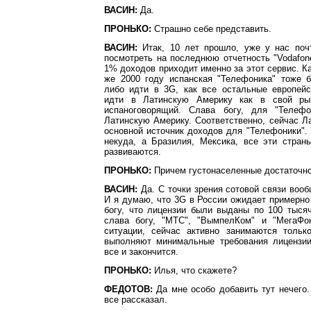
ВАСИН:
Да.
ПРОНЬКО:
Страшно себе представить.
ВАСИН:
Итак, 10 лет прошло, уже у нас почт
посмотреть на последнюю отчетность "Vodafone
1% доходов приходит именно за этот сервис. Ка
же 2000 году испанская "Телефоника" тоже 
либо идти в 3G, как все остальные европейс
идти в Латинскую Америку как в свой ры
испаноговорящий. Слава богу, для "Телефо
Латинскую Америку. Соответственно, сейчас Л
основной источник доходов для "Телефоники".
некуда, а Бразилия, Мексика, все эти стран
развиваются.
ПРОНЬКО:
Причем густонаселенные достаточно
ВАСИН:
Да. С точки зрения сотовой связи воо
И я думаю, что 3G в России ожидает примерно
богу, что лицензии были выданы по 100 тыся
слава богу, "МТС", "ВымпелКом" и "МегаФо
ситуации, сейчас активно занимаются только
выполняют минимальные требования лицензи
все и закончится.
ПРОНЬКО:
Илья, что скажете?
ФЕДОТОВ:
Да мне особо добавить тут нечего.
все рассказал.