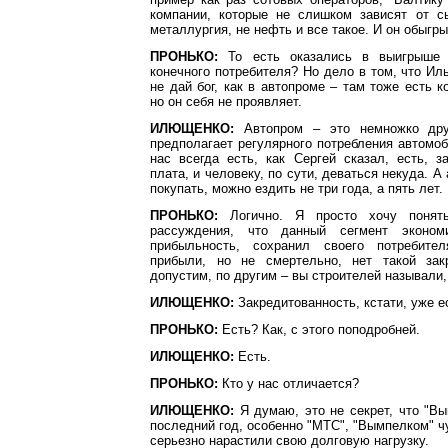
компании, которые не слишком зависят от с
металлургия, не нефть и все такое. И он обыгры
ПРОНЬКО:
То есть оказались в выигрыше 
конечного потребителя? Но дело в том, что Иль
не дай бог, как в автопроме – там тоже есть к
но он себя не проявляет.
ИЛЮЩЕНКО:
Автопром – это немножко дру
предполагает регулярного потребления автомоб
нас всегда есть, как Сергей сказал, есть, з
плата, и человеку, по сути, деваться некуда. 
покупать, можно ездить не три года, а пять лет.
ПРОНЬКО:
Логично. Я просто хочу понять
рассуждения, что данный сегмент эконом
прибыльность, сохранил своего потребител
прибыли, но не смертельно, нет такой закр
допустим, по другим – вы строителей называли,
ИЛЮЩЕНКО:
Закредитованность, кстати, уже е
ПРОНЬКО:
Есть? Как, с этого поподробней.
ИЛЮЩЕНКО:
Есть.
ПРОНЬКО:
Кто у нас отличается?
ИЛЮЩЕНКО:
Я думаю, это не секрет, что "В
последний год, особенно "МТС", "Вымпелком" ч
серьезно нарастили свою долговую нагрузку.