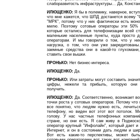
слаборазвитость инфраструктуры… Да, Констан
ИЛЮЩЕНКО:
Я бы в полемику, наверное, вступ
что мне кажется, что ШПД достанется всему "
"МРК", потому что у них фактически есть мо
милю. Поэтому сотовые операторы эти 50% 
которые остались для телефонизации всей ст
маленькие населенные пункты, куда просто д
операторам. И мы говорили о том, что у ни
нагрузка, о том, что они уже закредитованы
заемные средства они в какой-то глухомани,
ставить свои вышки.
ПРОНЬКО:
Нет бизнес-интереса.
ИЛЮЩЕНКО:
Да.
ПРОНЬКО:
Или затраты могут составить значи
цифры, нежели та прибыль, которую они 
получить.
ИЛЮЩЕНКО:
Да. Соответственно, возникает во
точки роста у сотовых операторов. Потому что 
все понятно, что людям нужно есть, лечитьс
телефону, но виден вот этот вот потолок. М
голову. У нас частных телефонных компани
стране, но они есть. Я сам живу в Подмоско
оператор крупный "Инфолайн", который дает и
Интернет, и он в состоянии дать людям и ши
Вот есть какие-то перспективы, может быт
сотовыми операторами вот таких вот компаний