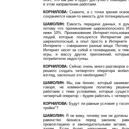
в этом направлении работаем.
КОРНИЛОВА:
Скажите, а с точки зрения осво
сохраняется какая-то емкость для потенциальн
ШАМОЛИН:
Емкость передачи данных, я дум
потому что проникновение широкополосного И
ниже 10%. Проникновение Интернет-пользован
людей, которые пользуются Интернетом ре
широкополосный, а опыт просто в Интернете
Интернете – совершенно разные вещи. Потому
Интернет несет за собой и телевидение, и тяж
игры, и массу других приложений, которы
потребителю недоступны.
КОРНИЛОВА:
Сейчас очень много разговоров о 
решило создать четвертого оператора моби
взгляд, насколько это необходимо?
ШАМОЛИН:
Мы, как бизнес, который занимает
говоря, не комментируем политику решен
работаем с теми условиями, которые сущест
четвертый оператор – будем работать с четвер
КОРНИЛОВА:
Будут ли равные условия у госоп
тройки"?
ШАМОЛИН:
Я не вижу, почему они не должны 
равенство бизнеса перед законом, раве
провозглашено и законодательными актами,
далее. Если будет нарушение, мы будем