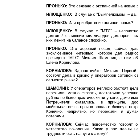
ПРОНЬКО:
Это связано с экспансией на новые 
ИЛЮЩЕНКО:
В случае с "Вымпелкомом" – да.
ПРОНЬКО:
Или приобретение активов новых?
ИЛЮЩЕНКО:
В случае с "МТС" – непонятно
долгов 7 с лишним миллиардов долларов, при
них лежит на балансе спокойно.
ПРОНЬКО:
Это хороший повод, сейчас дав
эксклюзивное интервью, которое дал радио
президент "МТС" Михаил Шамолин, с ним об
Елена Корнилова.
КОРНИЛОВА:
Здравствуйте, Михаил. Первый в
обстоят дела в кризис у операторов сотовой с
сегменте рынка?
ШАМОЛИН:
У операторов неплохо обстоят дела
пережили, можно сказать, достаточно успешн
рублях не было практически ни у кого, даже им
Потребители оказались, в принципе, дос
мобильная связь прочно вошла в базовую потр
Конечно, неприятно, но пережили, я дум
потерями.
КОРНИЛОВА:
Сейчас повсеместно говорят о
четвертого поколения. Какие у вас планы на
трудности есть на пути к этому?