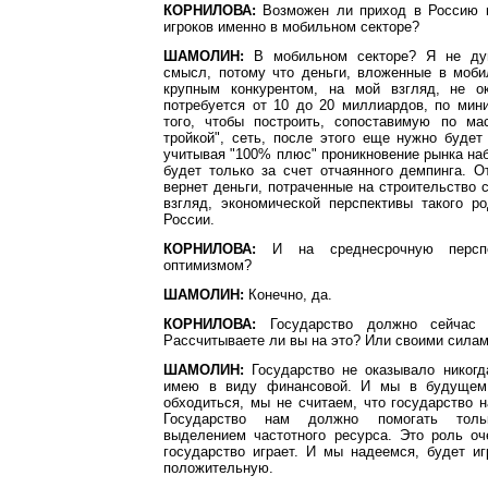
КОРНИЛОВА:
Возможен ли приход в Россию к
игроков именно в мобильном секторе?
ШАМОЛИН:
В мобильном секторе? Я не ду
смысл, потому что деньги, вложенные в моб
крупным конкурентом, на мой взгляд, не о
потребуется от 10 до 20 миллиардов, по мин
того, чтобы построить, сопоставимую по м
тройкой", сеть, после этого еще нужно будет
учитывая "100% плюс" проникновение рынка на
будет только за счет отчаянного демпинга. 
вернет деньги, потраченные на строительство с
взгляд, экономической перспективы такого р
России.
КОРНИЛОВА:
И на среднесрочную перспе
оптимизмом?
ШАМОЛИН:
Конечно, да.
КОРНИЛОВА:
Государство должно сейчас 
Рассчитываете ли вы на это? Или своими сила
ШАМОЛИН:
Государство не оказывало никогд
имею в виду финансовой. И мы в будущем
обходиться, мы не считаем, что государство 
Государство нам должно помогать тольк
выделением частотного ресурса. Это роль оч
государство играет. И мы надеемся, будет и
положительную.