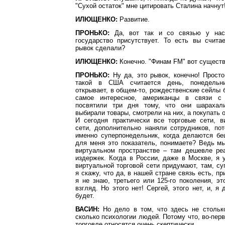
"Сухой остаток" мне цитировать Сталина начнут
ИЛЮЩЕНКО:
Развитие.
ПРОНЬКО:
Да, вот так и со связью у нас:
государство присутствует. То есть вы счита
рывок сделали?
ИЛЮЩЕНКО:
Конечно. "Финам FM" вот существ
ПРОНЬКО:
Ну да, это рывок, конечно! Просто
такой в США считается день, понедельни
открывает, в общем-то, рождественские сейлы 
самое интересное, американцы в связи с
посвятили три дня тому, что они шарахал
выбирали товары, смотрели на них, а покупать 
И сегодня практически все торговые сети, в
сети, дополнительно наняли сотрудников, по
именно суперпонедельник, когда делаются бе
для меня это показатель, понимаете? Ведь м
виртуальном пространстве – там дешевле реа
издержек. Когда в России, даже в Москве, я 
виртуальной торговой сети придумают, там, суп
я скажу, что да, в нашей стране связь есть, п
я не знаю, третьего или 125-го поколения, э
взгляд. Но этого нет! Сергей, этого нет, и, я
будет.
ВАСИН:
Но дело в том, что здесь не столько
сколько психологии людей. Потому что, во-перв
торговле относятся очень скептически.