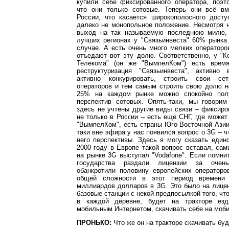
купили себе фиксированного оператора, поэт
что они только сотовые. Теперь они всё в
России, что касается широкополосного досту
далеко не монопольное положение. Несмотря на
выход на так называемую последнюю милю,
лучших регионах у "Связьинвеста" 60% рынк
случае. А есть очень много мелких операторо
отъедают вот эту долю. Соответственно, у "К
Телекома" (он же "ВымпелКом") есть время
реструктуризация "Связьинвеста", активно
активно конкурировать, строить свои се
операторов и тем самым строить свою долю н
25% на каждом рынке можно спокойно полу
перспектив сотовых. Опять-таки, мы говорим
здесь не учтены другие виды связи – фиксиро
не только в России – есть еще СНГ, где может
"ВымпелКом", есть страны Юго-Восточной Азии,
таки вне эфира у нас появился вопрос о 3G – чт
него перспективы. Здесь я могу сказать единс
2000 году в Европе такой вопрос вставал, са
на рынке 3G выступал "Vodafone". Если помнит
государства раздали лицензии за очен
обанкротили половину европейских операторо
общей сложности в этот период времени
миллиардов долларов в 3G. Это было на лицен
базовые станции с некой предпосылкой того, чт
в каждой деревне, будет на тракторе езд
мобильным Интернетом, скачивать себе на мо
ПРОНЬКО:
Что же он на тракторе скачивать бу