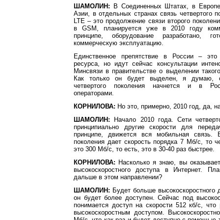
ШАМОЛИН:
В Соединенных Штатах, в Европе
Азии, в отдельных странах связь четвертого п
LTE – это продолжение связи второго поколени
в GSM, планируется уже в 2010 году комм
принципе, оборудование разработано, г
коммерческую эксплуатацию.
Единственное препятствие в России – это 
ресурса, но идут сейчас консультации интен
Минсвязи в правительстве о выделении такого
Как только он будет выделен, я думаю, с
четвертого поколения начнется и в Ро
операторами.
КОРНИЛОВА:
Но это, примерно, 2010 год, да, н
ШАМОЛИН:
Начало 2010 года. Сети четверт
принципиально другие скорости для переда
принципе, движется вся мобильная связь. 
поколения дает скорость порядка 7 Мб/с, то ч
это 300 Мб/с, то есть, это в 30-40 раз быстрее.
КОРНИЛОВА:
Насколько я знаю, вы оказывает
высокоскоростного доступа в Интернет. Пла
дальше в этом направлении?
ШАМОЛИН:
Будет больше высокоскоростного д
он будет более доступен. Сейчас под высоко
понимается доступ на скорости 512 кб/с, что
высокоскоростным доступом. Высокоскоростно
Мб/с, что как раз и будет доступно с помощью 