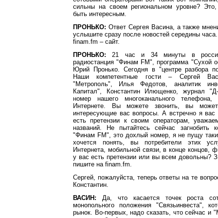
сильны на своем региональном уровне? Это,
быть интересным.
ПРОНЬКО:
Ответ Сергея Васина, а также мнен
услышите сразу после новостей середины часа. 
finam.fm – сайт.
ПРОНЬКО:
21 час и 34 минуты в россий
радиостанция "Финам FM", программа "Сухой о
Юрий Пронько. Сегодня в "центре разбора по
Наши компетентные гости – Сергей Вас
"Метрополь", Илья Федотов, аналитик инв
Капитал", Константин Илющенко, журнал "Д-
номер нашего многоканального телефона,
Интернете. Вы можете звонить, вы может
интересующие вас вопросы. А встречно я вас 
есть претензии к своим операторам, уважа
названий. Не пытайтесь сейчас загнобить 
"Финам FM", это дохлый номер, я не пущу таки
хочется понять, вы потребители этих услу
Интернета, мобильной связи, в конце концов, ф
у вас есть претензии или вы всем довольны? Зв
пишите на finam.fm.
Сергей, пожалуйста, теперь ответы на те вопро
Константин.
ВАСИН:
Да, что касается точек роста сот
монопольного положения "Связьинвеста", ко
рынок. Во-первых, надо сказать, что сейчас и 