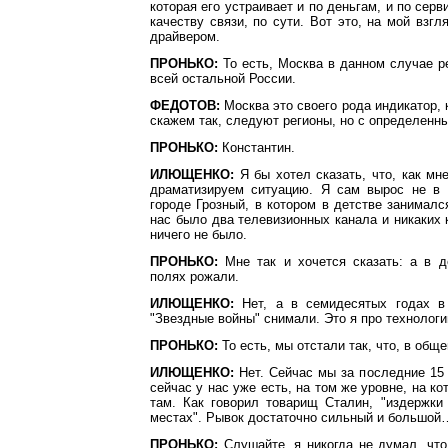
которая его устраивает и по деньгам, и по серви
качеству связи, по сути. Вот это, на мой взгл
драйвером.
ПРОНЬКО:
То есть, Москва в данном случае р
всей остальной России.
ФЕДОТОВ:
Москва это своего рода индикатор, 
скажем так, следуют регионы, но с определенн
ПРОНЬКО:
Константин.
ИЛЮЩЕНКО:
Я бы хотел сказать, что, как мн
драматизируем ситуацию. Я сам вырос не в
городе Грозный, в котором в детстве занимал
нас было два телевизионных канала и никаких
ничего не было.
ПРОНЬКО:
Мне так и хочется сказать: а в д
полях рожали.
ИЛЮЩЕНКО:
Нет, а в семидесятых годах 
"Звездные войны" снимали. Это я про технологи
ПРОНЬКО:
То есть, мы отстали так, что, в обще
ИЛЮЩЕНКО:
Нет. Сейчас мы за последние 15 
сейчас у нас уже есть, на том же уровне, на к
там. Как говорил товарищ Сталин, "издержки
местах". Рывок достаточно сильный и большой
ПРОНЬКО:
Слушайте, я никогда не думал, что