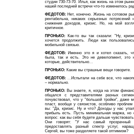
студии 730-73-70. Илья, как жизнь на этом рын
нашей последней встречи что-то изменилось ра
ФЕДОТОВ:
Нет, конечно. Жизнь на сотовом ры
рентабельна, никаких серьезных потрясений 
снижения доходов, кризис. Но, на мой взгл
критичное.
ПРОНЬКО:
Как-то вы так сказали: "Ну, кризи
хочется продолжить. Люди как пользовалис
мобильной связью.
ФЕДОТОВ:
Именно это я и хотел сказать, чт
была, так и есть. Это не девелопмент, это 
которые, действительно…
ПРОНЬКО:
Какие вы страшные вещи говорите.
ФЕДОТОВ:
…Испытали на себе все, что накоп
– нормально.
ПРОНЬКО:
Вы знаете, я, когда на этом финан
общался с представителями разных сегмент
почувствовал, что у "большой тройки", даже 
пласт, вообще у связистов, особливо проблем н
вы: "Да, кризис. Ну и что? Доходы у нас упа
прибыль есть. Пусть минимальная маржа, но 
вопрос: как вы себя будете дальше чувствовать
Они говорят: "У нас самый прозрачный 
предоставлять разный спектр услуг, наращ
Сергей, вы тоже разделяете такой оптимизм?