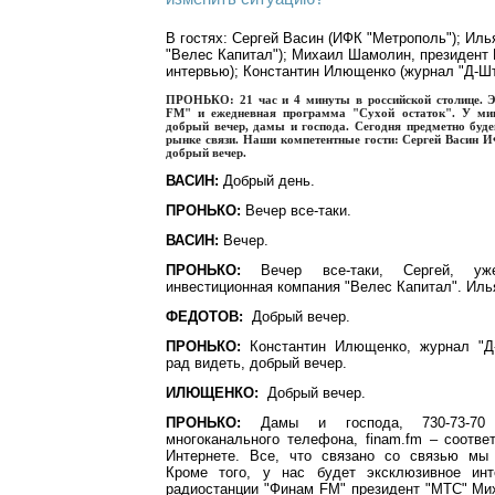
В гостях: Сергей Васин (ИФК "Метрополь"); Иль
"Велес Капитал"); Михаил Шамолин, президент
интервью); Константин Илющенко (журнал "Д-Шт
ПРОНЬКО:
21 час и 4 минуты в российской столице. 
FM" и ежедневная программа "Сухой остаток". У м
добрый вечер, дамы и господа. Сегодня предметно буд
рынке связи. Наши компетентные гости: Сергей Васин 
добрый вечер.
ВАСИН:
Добрый день.
ПРОНЬКО:
Вечер все-таки.
ВАСИН:
Вечер.
ПРОНЬКО:
Вечер все-таки, Сергей, уж
инвестиционная компания "Велес Капитал". Иль
ФЕДОТОВ:
Добрый вечер.
ПРОНЬКО:
Константин Илющенко, журнал "Д-
рад видеть, добрый вечер.
ИЛЮЩЕНКО:
Добрый вечер.
ПРОНЬКО:
Дамы и господа, 730-73-70
многоканального телефона, finam.fm – соотве
Интернете. Все, что связано со связью мы
Кроме того, у нас будет эксклюзивное инт
радиостанции "Финам FM" президент "МТС" Ми