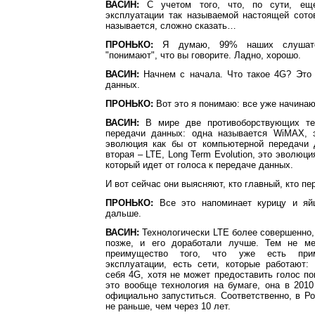
ВАСИН:
С учетом того, что, по сути, еще
эксплуатации так называемой настоящей сото
называется, сложно сказать…
ПРОНЬКО:
Я думаю, 99% наших слушател
"понимают", что вы говорите. Ладно, хорошо.
ВАСИН:
Начнем с начала. Что такое 4G? Это 
данных.
ПРОНЬКО:
Вот это я понимаю: все уже начинаю
ВАСИН:
В мире две противоборствующих тех
передачи данных: одна называется WiMAX, 
эволюция как бы от компьютерной передачи 
вторая – LTE, Long Term Evolution, это эволюци
который идет от голоса к передаче данных.
И вот сейчас они выясняют, кто главный, кто пе
ПРОНЬКО:
Все это напоминает курицу и яйц
дальше.
ВАСИН:
Технологически LTE более совершенно,
позже, и его доработали лучше. Тем не м
преимущество того, что уже есть прим
эксплуатации, есть сети, которые работают: 
себя 4G, хотя не может предоставить голос по
это вообще технология на бумаге, она в 201
официально запуститься. Соответственно, в Р
не раньше, чем через 10 лет.