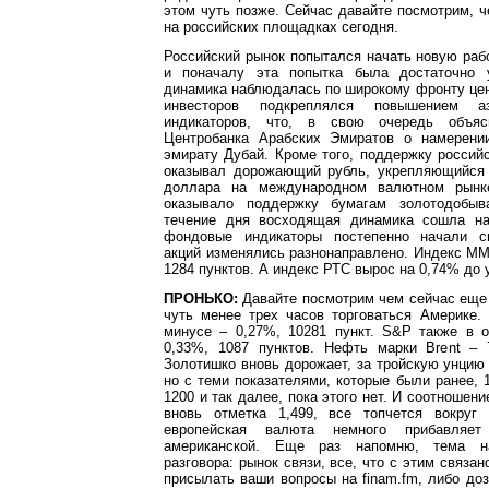
этом чуть позже. Сейчас давайте посмотрим, ч
на российских площадках сегодня.
Российский рынок попытался начать новую ра
и поначалу эта попытка была достаточно у
динамика наблюдалась по широкому фронту це
инвесторов подкреплялся повышением а
индикаторов, что, в свою очередь объяс
Центробанка Арабских Эмиратов о намерени
эмирату Дубай. Кроме того, поддержку росси
оказывал дорожающий рубль, укрепляющийся
доллара на международном валютном рынк
оказывало поддержку бумагам золотодобы
течение дня восходящая динамика сошла на
фондовые индикаторы постепенно начали сн
акций изменялись разнонаправлено. Индекс М
1284 пунктов. А индекс РТС вырос на 0,74% до 
ПРОНЬКО:
Давайте посмотрим чем сейчас еще 
чуть менее трех часов торговаться Америке.
минусе – 0,27%, 10281 пункт. S&P также в о
0,33%, 1087 пунктов. Нефть марки Brent – 7
Золотишко вновь дорожает, за тройскую унцию
но с теми показателями, которые были ранее, 1
1200 и так далее, пока этого нет. И соотношен
вновь отметка 1,499, все топчется вокруг
европейская валюта немного прибавляе
американской. Еще раз напомню, тема на
разговора: рынок связи, все, что с этим связа
присылать ваши вопросы на finam.fm, либо до