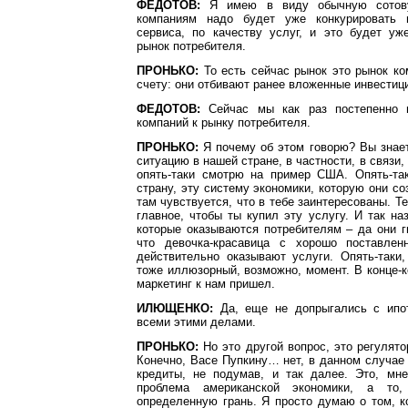
ФЕДОТОВ:
Я имею в виду обычную сотову
компаниям надо будет уже конкурировать 
сервиса, по качеству услуг, и это будет уж
рынок потребителя.
ПРОНЬКО:
То есть сейчас рынок это рынок ко
счету: они отбивают ранее вложенные инвестиц
ФЕДОТОВ:
Сейчас мы как раз постепенно 
компаний к рынку потребителя.
ПРОНЬКО:
Я почему об этом говорю? Вы знает
ситуацию в нашей стране, в частности, в связи, 
опять-таки смотрю на пример США. Опять-та
страну, эту систему экономики, которую они со
там чувствуется, что в тебе заинтересованы. Т
главное, чтобы ты купил эту услугу. И так н
которые оказываются потребителям – да они ги
что девочка-красавица с хорошо поставле
действительно оказывают услуги. Опять-таки
тоже иллюзорный, возможно, момент. В конце-к
маркетинг к нам пришел.
ИЛЮЩЕНКО:
Да, еще не допрыгались с ипот
всеми этими делами.
ПРОНЬКО:
Но это другой вопрос, это регулято
Конечно, Васе Пупкину… нет, в данном случае
кредиты, не подумав, и так далее. Это, мне
проблема американской экономики, а то
определенную грань. Я просто думаю о том, к