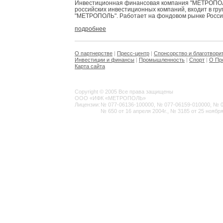
Инвестиционная финансовая компания "МЕТРОПОЛЬ
российских инвестиционных компаний, входит в гр
"МЕТРОПОЛЬ". Работает на фондовом рынке России 
подробнее
О партнерстве
|
Пресс-центр
|
Спонсорство и благотвори
Инвестиции и финансы
|
Промышленность
|
Спорт
|
О Пр
Карта сайта
Copyright © 2005 Все права защищены
ООО «ИФК «МЕТРОПОЛЬ»
Лицензии:
№ 077-06136-100000, № 077-06159-010000, № 077
№ 650 от 16 апреля 2004г., № 3185 от 25 ноября