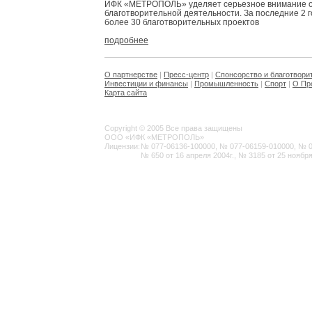
ИФК «МЕТРОПОЛЬ» уделяет серьезное внимание 
благотворительной деятельности. За последние 2 
более 30 благотворительных проектов
подробнее
О партнерстве
|
Пресс-центр
|
Спонсорство и благотвори
Инвестиции и финансы
|
Промышленность
|
Спорт
|
О Пр
Карта сайта
Copyright © 2005 Все права защищены
ООО «ИФК «МЕТРОПОЛЬ»
Лицензии:
№ 077-06136-100000, № 077-06159-010000, № 077
№ 650 от 16 апреля 2004г., № 3185 от 25 ноября