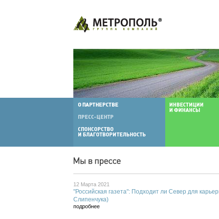
12 Марта 2021
"Российская газета": Подходит ли Север для карье
Слипенчука)
подробнее