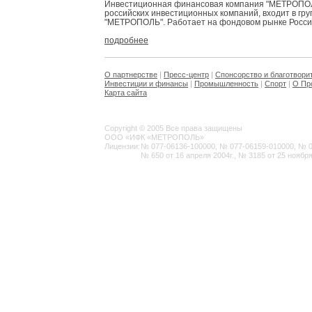
Инвестиционная финансовая компания "МЕТРОПОЛЬ
российских инвестиционных компаний, входит в гр
"МЕТРОПОЛЬ". Работает на фондовом рынке России 
подробнее
О партнерстве
|
Пресс-центр
|
Спонсорство и благотвори
Инвестиции и финансы
|
Промышленность
|
Спорт
|
О Пр
Карта сайта
Copyright © 2005 Все права защищены
ООО «ИФК «МЕТРОПОЛЬ»
Лицензии:
№ 077-06136-100000, № 077-06159-010000, № 077
№ 650 от 16 апреля 2004г., № 3185 от 25 ноября