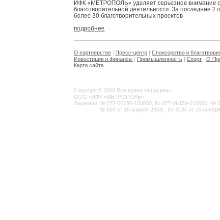
ИФК «МЕТРОПОЛЬ» уделяет серьезное внимание 
благотворительной деятельности. За последние 2 
более 30 благотворительных проектов
подробнее
О партнерстве
|
Пресс-центр
|
Спонсорство и благотвори
Инвестиции и финансы
|
Промышленность
|
Спорт
|
О Пр
Карта сайта
Copyright © 2005 Все права защищены
ООО «ИФК «МЕТРОПОЛЬ»
Лицензии:
№ 077-06136-100000, № 077-06159-010000, № 077
№ 650 от 16 апреля 2004г., № 3185 от 25 ноября