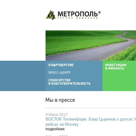
9 Июня 2017
ВОСТОК Телеинформ: Баир Цыренов о долгах Ул
рейсах на Москву
подробнее