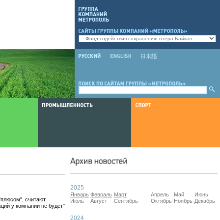
2025
Январь
Февраль
Март
Апрель
Май
Июнь
 "плюсом", считают
Июль
Август
Сентябрь
Октябрь
Ноябрь
Декабрь
кций у компании не будет"
2024