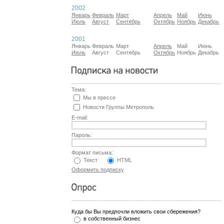
2002
Январь
Февраль
Март
Апрель
Май
Июнь
Июль
Август
Сентябрь
Октябрь
Ноябрь
Декабрь
2001
Январь
Февраль
Март
Апрель
Май
Июнь
Июль
Август
Сентябрь
Октябрь
Ноябрь
Декабрь
Тема:
Мы в прессе
Новости Группы Метрополь
E-mail:
Пароль:
Формат письма:
Текст
HTML
Оформить подписку
Куда бы Вы предпочли вложить свои сбережения?
в собственный бизнес