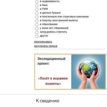
в недвижимость
в банк
в ПИФ
в ценные бумаги
в пенсионную или страховую компанию
в покупку иностранной валюты
в образование
у меня нет сбережений
затрудняюсь ответить
другое
проголосовать
результаты опроса