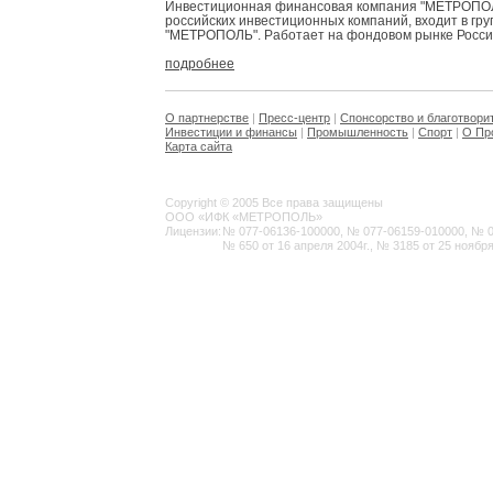
Инвестиционная финансовая компания "МЕТРОПОЛЬ
российских инвестиционных компаний, входит в гр
"МЕТРОПОЛЬ". Работает на фондовом рынке России 
подробнее
О партнерстве
|
Пресс-центр
|
Спонсорство и благотвори
Инвестиции и финансы
|
Промышленность
|
Спорт
|
О Пр
Карта сайта
Copyright © 2005 Все права защищены
ООО «ИФК «МЕТРОПОЛЬ»
Лицензии:
№ 077-06136-100000, № 077-06159-010000, № 077
№ 650 от 16 апреля 2004г., № 3185 от 25 ноября