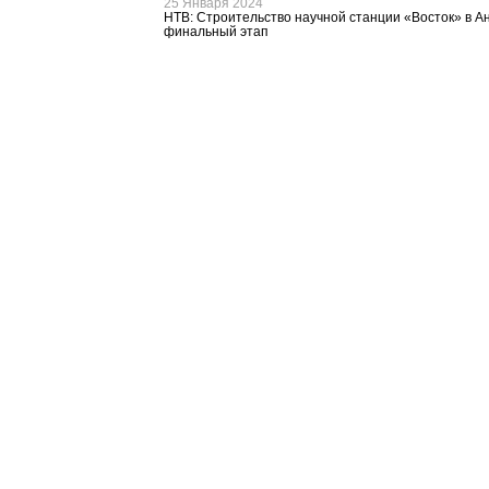
25 Января 2024
НТВ: Строительство научной станции «Восток» в А
финальный этап