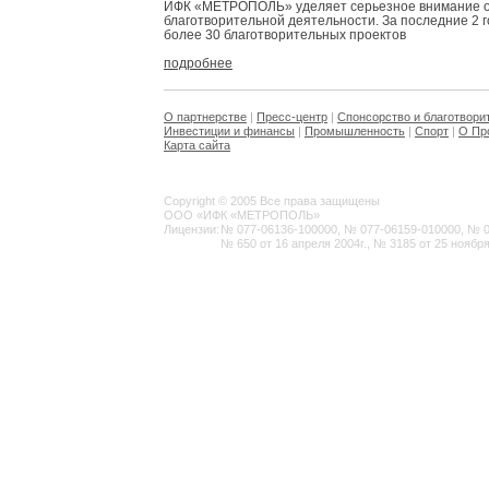
ИФК «МЕТРОПОЛЬ» уделяет серьезное внимание 
благотворительной деятельности. За последние 2 
более 30 благотворительных проектов
подробнее
О партнерстве
|
Пресс-центр
|
Спонсорство и благотвори
Инвестиции и финансы
|
Промышленность
|
Спорт
|
О Пр
Карта сайта
Copyright © 2005 Все права защищены
ООО «ИФК «МЕТРОПОЛЬ»
Лицензии:
№ 077-06136-100000, № 077-06159-010000, № 077
№ 650 от 16 апреля 2004г., № 3185 от 25 ноября