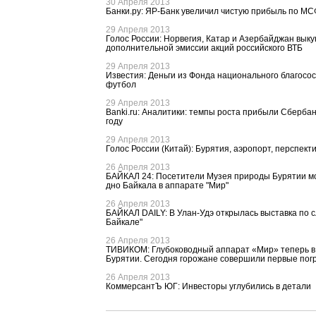
30 Апреля 2013
Банки.ру: ЯР-Банк увеличил чистую прибыль по МС
29 Апреля 2013
Голос России: Норвегия, Катар и Азербайджан вык
дополнительной эмиссии акций российского ВТБ
29 Апреля 2013
Известия: Деньги из Фонда национального благосо
футбол
29 Апреля 2013
Banki.ru: Аналитики: темпы роста прибыли Сбербан
году
29 Апреля 2013
Голос России (Китай): Бурятия, аэропорт, перспект
26 Апреля 2013
БАЙКАЛ 24: Посетители Музея природы Бурятии мог
дно Байкала в аппарате "Мир"
26 Апреля 2013
БАЙКАЛ DAILY: В Улан-Удэ открылась выставка по 
Байкале"
26 Апреля 2013
ТИВИКОМ: Глубоководный аппарат «Мир» теперь в
Бурятии. Сегодня горожане совершили первые пог
26 Апреля 2013
КоммерсантЪ ЮГ: Инвесторы углубились в детали