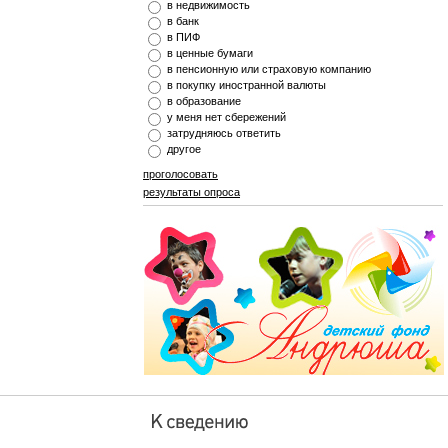
в недвижимость
в банк
в ПИФ
в ценные бумаги
в пенсионную или страховую компанию
в покупку иностранной валюты
в образование
у меня нет сбережений
затрудняюсь ответить
другое
проголосовать
результаты опроса