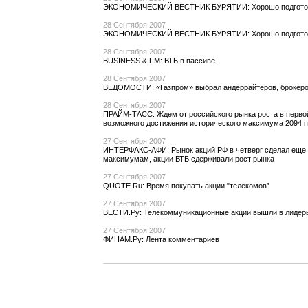
ЭКОНОМИЧЕСКИЙ ВЕСТНИК БУРЯТИИ: Хорошо подготов
28 Сентября 2007
ЭКОНОМИЧЕСКИЙ ВЕСТНИК БУРЯТИИ: Хорошо подготов
28 Сентября 2007
BUSINESS & FM: ВТБ в пассиве
28 Сентября 2007
ВЕДОМОСТИ: «Газпром» выбрал андеррайтеров, брокеро
28 Сентября 2007
ПРАЙМ-ТАСС: Ждем от российского рынка роста в первой
возможного достижения исторического максимума 2094 п
27 Сентября 2007
ИНТЕРФАКС-АФИ: Рынок акций РФ в четверг сделал еще 
максимумам, акции ВТБ сдерживали рост рынка
27 Сентября 2007
QUOTE.Ru: Время покупать акции "телекомов”
27 Сентября 2007
ВЕСТИ.Ру: Телекоммуникационные акции вышли в лидер
27 Сентября 2007
ФИНАМ.Ру: Лента комментариев