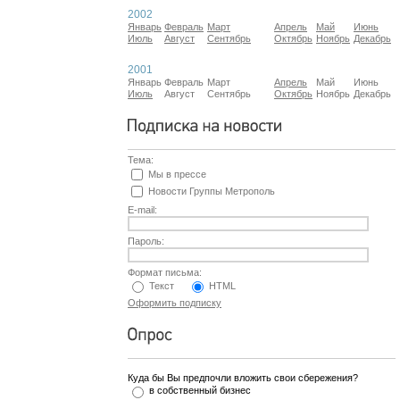
2002
Январь
Февраль
Март
Апрель
Май
Июнь
Июль
Август
Сентябрь
Октябрь
Ноябрь
Декабрь
2001
Январь
Февраль
Март
Апрель
Май
Июнь
Июль
Август
Сентябрь
Октябрь
Ноябрь
Декабрь
Тема:
Мы в прессе
Новости Группы Метрополь
E-mail:
Пароль:
Формат письма:
Текст
HTML
Оформить подписку
Куда бы Вы предпочли вложить свои сбережения?
в собственный бизнес