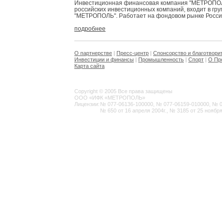
Инвестиционная финансовая компания "МЕТРОПОЛЬ
российских инвестиционных компаний, входит в гр
"МЕТРОПОЛЬ". Работает на фондовом рынке России 
подробнее
О партнерстве
|
Пресс-центр
|
Спонсорство и благотвори
Инвестиции и финансы
|
Промышленность
|
Спорт
|
О Пр
Карта сайта
Copyright © 2005 Все права защищены
ООО «ИФК «МЕТРОПОЛЬ»
Лицензии:
№ 077-06136-100000, № 077-06159-010000, № 077
№ 650 от 16 апреля 2004г., № 3185 от 25 ноября