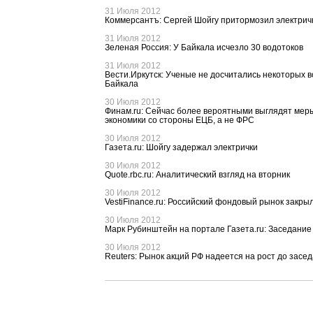
31 Июля 2012
Коммерсантъ: Сергей Шойгу притормозил электрич
31 Июля 2012
Зеленая Россия: У Байкала исчезло 30 водотоков
31 Июля 2012
Вести.Иркутск: Ученые не досчитались некоторых 
Байкала
30 Июля 2012
Финам.ru: Сейчас более вероятными выглядят мер
экономики со стороны ЕЦБ, а не ФРС
30 Июля 2012
Газета.ru: Шойгу задержал электрички
30 Июля 2012
Quote.rbc.ru: Аналитический взгляд на вторник
30 Июля 2012
VestiFinance.ru: Российский фондовый рынок закры
30 Июля 2012
Марк Рубинштейн на портале Газета.ru: Заседани
30 Июля 2012
Reuters: Рынок акций РФ надеется на рост до зас