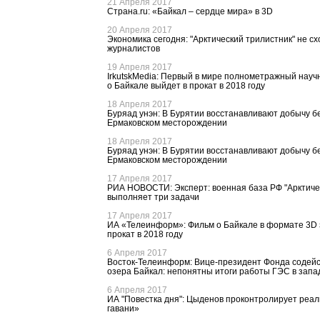
21 Апреля 2017
Страна.ru: «Байкал – сердце мира» в 3D
20 Апреля 2017
Экономика сегодня: "Арктический трилистник" не сх
журналистов
19 Апреля 2017
IrkutskMedia: Первый в мире полнометражный нау
о Байкале выйдет в прокат в 2018 году
18 Апреля 2017
Буряад унэн: В Бурятии восстанавливают добычу б
Ермаковском месторождении
18 Апреля 2017
Буряад унэн: В Бурятии восстанавливают добычу б
Ермаковском месторождении
17 Апреля 2017
РИА НОВОСТИ: Эксперт: военная база РФ "Арктиче
выполняет три задачи
17 Апреля 2017
ИА «Телеинформ»: Фильм о Байкале в формате 3D 
прокат в 2018 году
6 Апреля 2017
Восток-Телеинформ: Вице-президент Фонда содей
озера Байкал: непонятны итоги работы ГЭС в зап
6 Апреля 2017
ИА "Повестка дня": Цыденов проконтролирует реа
гавани»