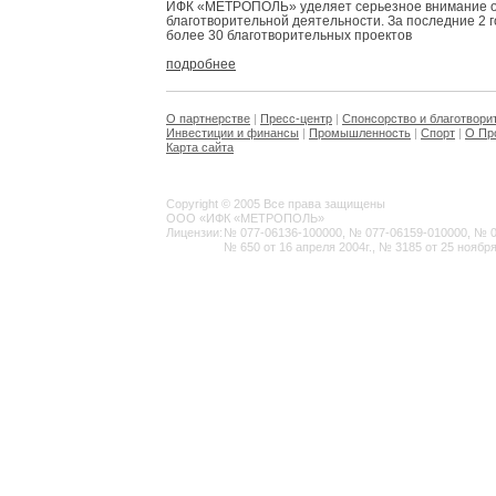
ИФК «МЕТРОПОЛЬ» уделяет серьезное внимание 
благотворительной деятельности. За последние 2 
более 30 благотворительных проектов
подробнее
О партнерстве
|
Пресс-центр
|
Спонсорство и благотвори
Инвестиции и финансы
|
Промышленность
|
Спорт
|
О Пр
Карта сайта
Copyright © 2005 Все права защищены
ООО «ИФК «МЕТРОПОЛЬ»
Лицензии:
№ 077-06136-100000, № 077-06159-010000, № 077
№ 650 от 16 апреля 2004г., № 3185 от 25 ноября