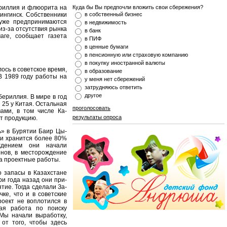
ериллия и флюорита на
Куда бы Вы предпочли вложить свои сбережения?
ингинск. Собственники
в собственный бизнес
уже предпринимают­ся
в недвижимость
из-за отсутствия рынка
в банк
аге, сообщает газета
в ПИФ
в ценные бумаги
в пенсионную или страховую компанию
в покупку иностранной валюты
ось в советское время,
в образование
 1989 году ра­боты на
у меня нет сбережений
затрудняюсь ответить
другое
бериллия. В мире в год
 25 у Китая. Осталь­ная
проголосовать
вами, в том числе Ка­
результаты опроса
т продукцию.
» в Бурятии Баир Цы­
ии хранится более 80%
ождением они начали
енов, в месторождение
на проектные работы.
о запасы в Казахстане
ри года назад они при­
тие. Тогда сделали За­
чке, что и в советские
роект не воплотился в
ая работа по поиску
Мы на­чали выработку,
от того, чтобы здесь