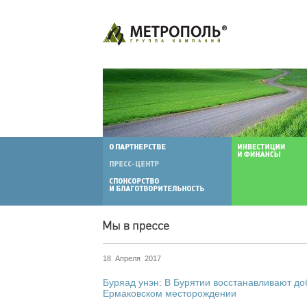
18 Апреля 2017
Буряад унэн: В Бурятии восстанавливают д
Ермаковском месторождении