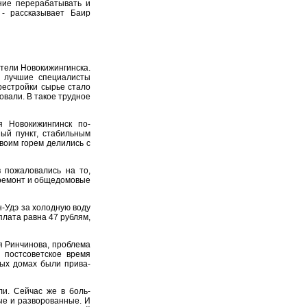
ние пере­рабатывать и
, - рассказывает Баир
ели Новокижин­гинска.
 лучшие специали­сты
естройки сырье стало
овали. В такое трудное
я Новокижингинск по­
ый пункт, стабильным
воим горем делились с
 пожаловались на то,
ремонт и общедо­мовые
-Удэ за холодную воду
плата равна 47 ру­блям,
 Ринчинова, про­блема
 постсоветское время
ных домах были прива­
ли. Сейчас же в боль­
ые и разворованные. И