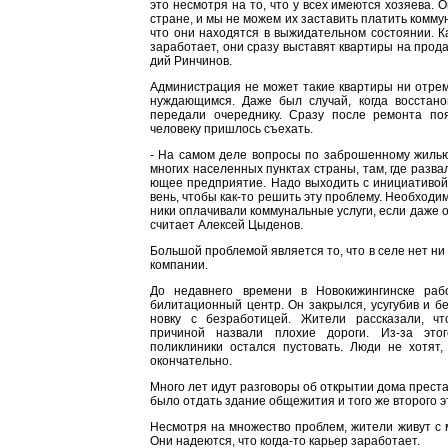
это несмотря на то, что у всех имеются хозяева. 
стра­не, и мы не можем их заставить пла­тить комм
что они находятся в выжидательном состоянии. Ка
заработает, они сразу выставят квар­тиры на прода
дий Ринчинов.
Администрация не может такие квартиры ни отремо
нуждающимся. Даже был случай, когда восстано
передали очереднику. Сразу после ре­монта поя
чело­веку пришлось съехать.
- На самом деле вопросы по забро­шенному жилью
многих населенных пунктах страны, там, где разва
ющее предприятие. Надо выходить с инициативой
вень, чтобы как-то решить эту пробле­му. Необходи
ники оплачивали коммунальные услуги, если даже он
считает Алексей Цыденов.
Большой проблемой является то, что в селе нет н
компании.
До недавнего времени в Новоки­жингинске ра
билитационный центр. Он закрылся, усугубив и бе
новку с безработицей. Жители расска­зали, ч
причиной назвали плохие дороги. Из-за это
поликлиники остал­ся пустовать. Люди не хотят
окончательно.
Много лет идут разговоры об от­крытии дома прест
было отдать здание общежи­тия и того же второго э
Несмотря на множество проблем, жители живут с м
Они надеются, что когда-то ка­рьер заработает.