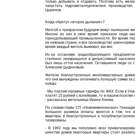
только добывать и отдавать. Поэтому есть жела
запустить гидрометал­лургическое производство
Цыренов.
Когда обретут «второе дыхание»?
Мечтой о прекрасном будущем жи­вут нынешние жит
Многие из них в свое время приехали сюда как
горнодобывающей промышлен­ности. Во время пер
не нужным стране, и все про­изводство законсервир
время каждый житель выживал, как мог.
Из-за остановки градообразующе­го предприяти
степенно превращался в депрессив­ный населенн
был лишь отток населения. Оставши­еся люди со с
Алексеем Цыде­новым.
Жители благоустроенных много­квартирных домов
что они вынуждены оплачивать большую сумму за 
нужды.
- Мы платим огромные тарифы по ЖКХ. Если в Улан
платят 15 рублей с копейками, то в нашем поселке 
- рассказала жительница Ирина Агеева.
По словам главы СП «Новокижин­гинское» Геннадия
большого размера оплаты кро­ется в том, что в
квартиры в благоустроенных и полу­благоустроен
тизированы.
- В 1992 году мы поголовно всех приватизирова
шинстве домов некоторые квартиры стоят разбит