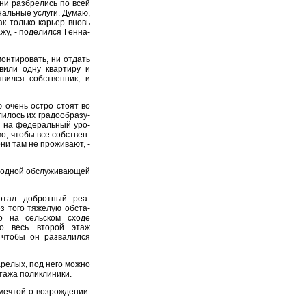
Они разбрелись по всей
унальные услуги. Думаю,
к только карьер вновь
жу, - поделился Генна­
нтировать, ни от­дать
вили одну квартиру и
вился собственник, и
 очень остро стоят во
лилось их градообразу­
 на федеральный уро­
мо, чтобы все собствен­
и там не прожива­ют, -
и одной обслуживаю­щей
ботал добротный реа­
з того тяжелую обста­
то на сельском сходе
го весь второй этаж
, чтобы он развалился
арелых, под него можно
тажа поликли­ники.
ечтой о возрожде­нии.