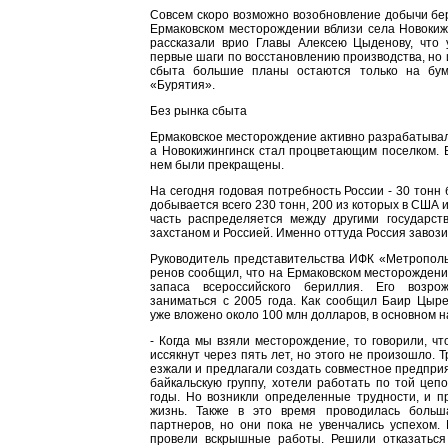
Совсем скоро возможно возоб­новление добычи б
Ермаковском месторождении вблизи села Новокиж
рассказали врио Главы Алексею Цыденову, что 
первые шаги по восстановлению производства, но 
сбыта большие планы оста­ются только на бум
«Бурятия».
Без рынка сбыта
Ермаковское месторождение ак­тивно разрабатывал
а Новокижингинск стал про­цветающим поселком. В
нем были прекращены.
На сегодня годовая потребность России - 30 тонн 
добывается всего 230 тонн, 200 из которых в США и
часть распределяется между дру­гими государст
захстаном и Россией. Именно оттуда Россия завози
Руководитель представительства ИФК «Метрополь
ренов сообщил, что на Ермаковском месторожден
запаса всероссийского бериллия. Его возр
занимать­ся с 2005 года. Как сообщил Баир Цы­р
уже вложено около 100 млн долларов, в основном 
- Когда мы взяли месторождение, то говорили, чт
иссякнут через пять лет, но этого не произошло. Т
езжали и предлагали создать совмест­ное предприя
байкальскую группу, хотели работать по той цепо
годы. Но возникли определенные труд­ности, и п
жизнь. Также в это время проводилась больш
партнеров, но они пока не увенчались успехом. 
провели вскрыш­ные работы. Решили отказаться 