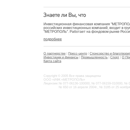
Инвестиционная финансовая компания "МЕТРОПОЛЬ
российских инвестиционных компаний, входит в гр
"МЕТРОПОЛЬ". Работает на фондовом рынке России 
подробнее
О партнерстве
|
Пресс-центр
|
Спонсорство и благотвори
Инвестиции и финансы
|
Промышленность
|
Спорт
|
О Пр
Карта сайта
Copyright © 2005 Все права защищены
ООО «ИФК «МЕТРОПОЛЬ»
Лицензии:
№ 077-06136-100000, № 077-06159-010000, № 077
№ 650 от 16 апреля 2004г., № 3185 от 25 ноября