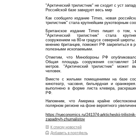
"Арктический трилистник" не сходит с уст запа
Российской базе завидует весь мир
Как сообщило издание Times, новая российск
трилистник" стала крупнейшим рукотворным соо
Британское издание Times пишет о том, ч
"Арктический трилистник" стала крупн
сооружением на 80-м градусе северной широты.
мнению британцев, поможет РФ закрепиться в ре
полезными ископаемыми.
Отметим, что Минобороны РФ опубликовал
Общая площадь сооружения составляет 14
метров. "Арктический трилистник" может 
человек.
Вместе с жилыми помещениями на базе сосе
кинотеатр, часовня, бильярдная и оранжере
выполнено в форме листа клевера, раскраше
РФ.
Напомним, что Америка крайне обеспокое
полярном регионе на фоне вероятного увеличе
https://rueconomics.ru/241374-arkticheskii-trilistnik
zapadnyh-zhurnalistov
К списку новостей
Добавить в портфель