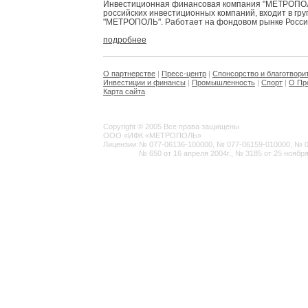
Инвестиционная финансовая компания "МЕТРОПОЛЬ
российских инвестиционных компаний, входит в гр
"МЕТРОПОЛЬ". Работает на фондовом рынке России 
подробнее
О партнерстве
|
Пресс-центр
|
Спонсорство и благотвори
Инвестиции и финансы
|
Промышленность
|
Спорт
|
О Пр
Карта сайта
Copyright © 2005 Все права защищены
ООО «ИФК «МЕТРОПОЛЬ»
Лицензии:
№ 077-06136-100000, № 077-06159-010000, № 077
№ 650 от 16 апреля 2004г., № 3185 от 25 ноября