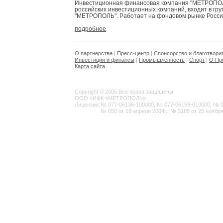
Инвестиционная финансовая компания "МЕТРОПОЛЬ
российских инвестиционных компаний, входит в гр
"МЕТРОПОЛЬ". Работает на фондовом рынке России 
подробнее
О партнерстве
|
Пресс-центр
|
Спонсорство и благотвори
Инвестиции и финансы
|
Промышленность
|
Спорт
|
О Пр
Карта сайта
Copyright © 2005 Все права защищены
ООО «ИФК «МЕТРОПОЛЬ»
Лицензии:
№ 077-06136-100000, № 077-06159-010000, № 077
№ 650 от 16 апреля 2004г., № 3185 от 25 ноября