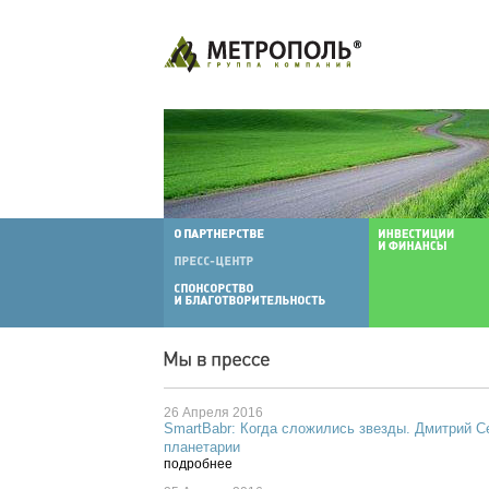
26 Апреля 2016
SmartBabr: Когда сложились звезды. Дмитрий С
планетарии
подробнее