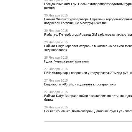
30 Января 2015
Гражданские силы.ру: Сельхозтоваропроизводители Буря
рекорд
30 Января 2015
Байкал Финанс:Туроператоры Бурятии и городов-побрати
подписали соглашение о сотрудничестве
30 Января 2015
Riafan.ru: Петербургский завод GM забуксовал из-за ста
29 Января 2015
Байкал-Daily: Горсовет отправил в комиссию по сити-мен
«единороссов»
28 Января 2015
Гудок: Череда разочарований
27 Января 2015
РБК: Автодилеры попросили у государства 20 млрд руб. 
27 Января 2015
Ведомости: «Ютэйр» подлетает к госгарантиям
27 Января 2015
Байкал-Daily: За право войти в комиссию по сити-менедж
битва
26 Января 2015
Вести Экономика: Комментарии. Давление будет усилива