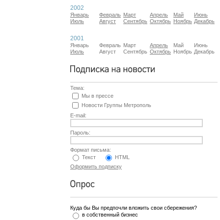
2002
Январь
Февраль
Март
Апрель
Май
Июнь
Июль
Август
Сентябрь
Октябрь
Ноябрь
Декабрь
2001
Январь
Февраль
Март
Апрель
Май
Июнь
Июль
Август
Сентябрь
Октябрь
Ноябрь
Декабрь
Тема:
Мы в прессе
Новости Группы Метрополь
E-mail:
Пароль:
Формат письма:
Текст
HTML
Оформить подписку
Куда бы Вы предпочли вложить свои сбережения?
в собственный бизнес