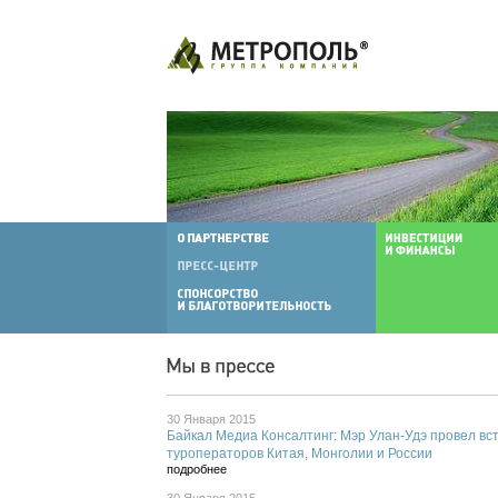
30 Января 2015
Байкал Медиа Консалтинг: Мэр Улан-Удэ провел вс
туроператоров Китая, Монголии и России
подробнее