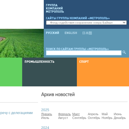
2025
тречу с делегациями
Январь
Февраль
Март
Апрель
Май
Июнь
Июль
Август
Сентябрь
Октябрь
Ноябрь
Декабрь
2024