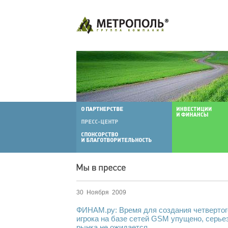
30 Ноября 2009
ФИНАМ.ру: Время для создания четверто
игрока на базе сетей GSM упущено, серье
рынка не ожидается