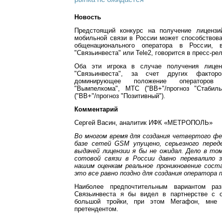
Новость
Предстоящий конкурс на получение лицензи
мобильной связи в России может способствов
общенационального оператора в России, 
"Связьинвеста" или Tele2, говорится в пресс-рел
Оба эти игрока в случае получения лицен
"Связьинвеста", за счет других факторо
доминирующее положение операторов
"Вымпелкома", МТС ("BB+"/прогноз "Стабил
("BB+"/прогноз "Позитивный").
Комментарий
Сергей Васин, аналитик ИФК «МЕТРОПОЛЬ»
Во многом время для создания четвертого фе
базе сетей GSM упущено, серьезного перед
выдачей лицензии я бы не ожидал. Дело в то
сотовой связи в России давно перевалило 
нашим оценкам реальное проникновение сост
это все равно поздно для создания оператора 
Наиболее предпочтительным вариантом ра
Связьинвеста я бы видел в партнерстве с 
большой тройки, при этом Мегафон, мне 
претендентом.