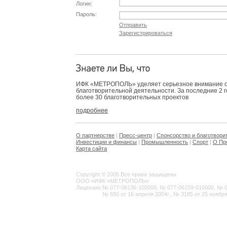
Логин:
Пароль:
Отправить
Зарегистрироваться
ИФК «МЕТРОПОЛЬ» уделяет серьезное внимание 
благотворительной деятельности. За последние 2 
более 30 благотворительных проектов
подробнее
О партнерстве
|
Пресс-центр
|
Спонсорство и благотвори
Инвестиции и финансы
|
Промышленность
|
Спорт
|
О Пр
Карта сайта
Copyright © 2005 Все права защищены
ООО «ИФК «МЕТРОПОЛЬ»
Лицензии:
№ 077-06136-100000, № 077-06159-010000, № 077
№ 650 от 16 апреля 2004г., № 3185 от 25 ноября