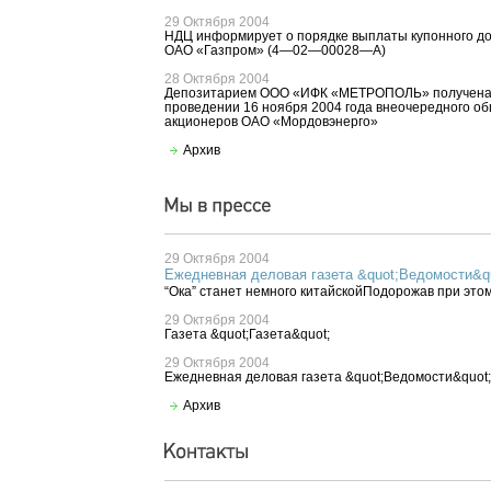
29 Октября 2004
НДЦ информирует о порядке выплаты купонного до
ОАО «Газпром» (4—02—00028—A)
28 Октября 2004
Депозитарием ООО «ИФК «МЕТРОПОЛЬ» получена
проведении 16 ноября 2004 года внеочередного о
акционеров ОАО «Мордовэнерго»
Архив
29 Октября 2004
Ежедневная деловая газета &quot;Ведомости&q
“Ока” станет немного китайскойПодорожав при этом
29 Октября 2004
Газета &quot;Газета&quot;
29 Октября 2004
Ежедневная деловая газета &quot;Ведомости&quot;
Архив