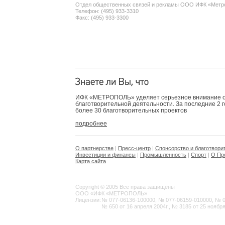
Отдел общественных связей и рекламы ООО ИФК «Метр
Телефон: (495) 933-3310
Факс: (495) 933-3300
ИФК «МЕТРОПОЛЬ» уделяет серьезное внимание 
благотворительной деятельности. За последние 2 
более 30 благотворительных проектов
подробнее
О партнерстве
|
Пресс-центр
|
Спонсорство и благотвори
Инвестиции и финансы
|
Промышленность
|
Спорт
|
О Пр
Карта сайта
Copyright © 2005 Все права защищены
ООО «ИФК «МЕТРОПОЛЬ»
Лицензии:
№ 077-06136-100000, № 077-06159-010000, № 077
№ 650 от 16 апреля 2004г., № 3185 от 25 ноября