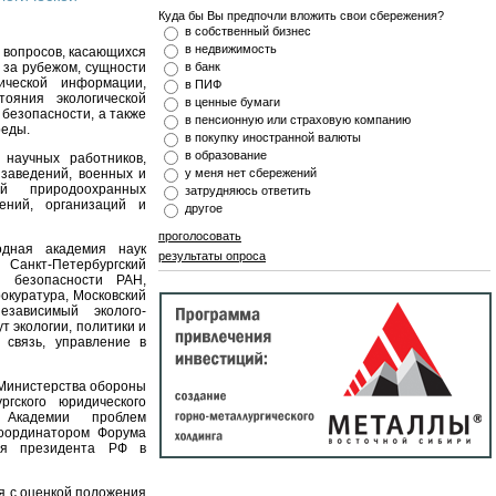
Куда бы Вы предпочли вложить свои сбережения?
в собственный бизнес
в недвижимость
 вопросов, касающихся
 за рубежом, сущности
в банк
гической информации,
в ПИФ
тояния экологической
в ценные бумаги
 безопасности, а также
в пенсионную или страховую компанию
реды.
в покупку иностранной валюты
в образование
научных работников,
заведений, военных и
у меня нет сбережений
ей природоохранных
затрудняюсь ответить
ений, организаций и
другое
проголосовать
одная академия наук
результаты опроса
 Санкт-Петербургский
ой безопасности РАН,
окуратура, Московский
зависимый эколого-
т экологии, политики и
 связь, управление в
 Министерства обороны
ргского юридического
 Академии проблем
Координатором Форума
еля президента РФ в
я с оценкой положения