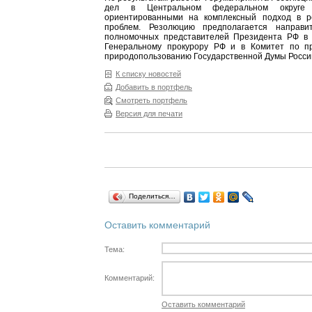
дел в Центральном федеральном округе 
ориентированными на комплексный подход в р
проблем. Резолюцию предполагается направ
полномочных представителей Президента РФ в 
Генеральному прокурору РФ и в Комитет по п
природопользованию Государственной Думы Росси
К списку новостей
Добавить в портфель
Смотреть портфель
Версия для печати
Поделиться…
Оставить комментарий
Тема:
Комментарий:
Оставить комментарий