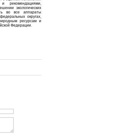
и рекомендациями,
ешении экологических
ить во все аппараты
федеральных округах,
риродным ресурсам и
йской Федерации.