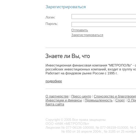
Зарегистрироваться
Логин:
Пароль:
Отправить
Зарегистрироваться
Инвестиционная финансовая компания "МЕТРОПОЛЬ" - о
российских инвестиционных компаний, входит в группу
Работает на фондовом рынке России с 1995 г.
подробнее
О партнерстве
|
Пресс-центр
|
Спонсорство и благотвори
Инвестиции и финансы
|
Промышленность
|
Спорт
|
О Пр
Карта сайта
Copyright © 2005 Все права защищены
ООО «ИФК «МЕТРОПОЛЬ»
Лицензии:
№ 077-06136-100000, № 077-06159-010000, № 077
№ 650 от 16 апреля 2004г., № 3185 от 25 ноября