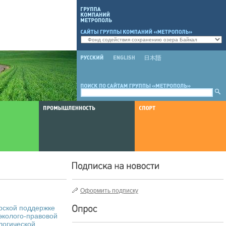
Оформить подписку
орской поддержке
колого-правовой
логической