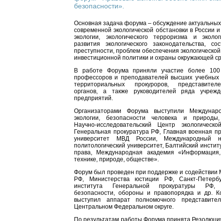
безопасности».
Основная задача форума – обсуждение актуальных
современной экологической обстановки в России и
экологии, экологического терроризма и эколо
развития экологического законодательства, сос
преступности, проблем обеспечения экологической
инвестиционной политики и охраны окружающей с
В работе Форума приняли участие более 100 
профессоров и преподавателей высших учебных 
территориальных прокуроров, представител
органов, а также руководителей ряда учрежд
предприятий.
Организаторами Форума выступили Междунар
экологии, безопасности человека и природы,
Научно-исследовательский Центр экологическ
Генеральная прокуратура РФ, Главная военная пр
университет МВД России, Международный не
политологический университет, Балтийский институ
права, Международная академия «Информация,
технике, природе, обществе».
Форум был проведен при поддержке и содействии
РФ, Министерства юстиции РФ, Санкт-Петербу
института Генеральной прокуратуры РФ,
безопасности, обороны и правопорядка и др. 
выступил аппарат полномочного представит
Центральном Федеральном округе.
По результатам работы Форума принята Резолюци