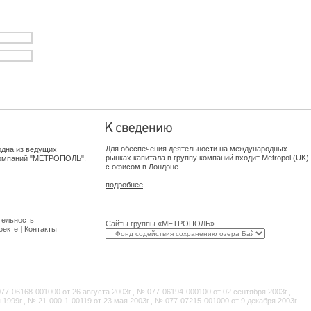
Для обеспечения деятельности на международных
дна из ведущих
рынках капитала в группу компаний входит Metropol (UK)
 компаний "МЕТРОПОЛЬ".
с офисом в Лондоне
подробнее
тельность
Сайты группы «МЕТРОПОЛЬ»
оекте
|
Контакты
-06168-001000 от 26 августа 2003г., № 077-06194-000100 от 02 сентября 2003г.,
 1999г., № 21-000-1-00119 от 23 мая 2003г., № 077-07215-001000 от 9 декабря 2003г.