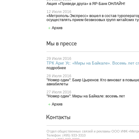
Акция «Приведи друга» в ЯР-Банк ОНЛАЙН!
12 Июля 2016
«Метрополь-Экспресс» вошел в состав туроперато
осуществлять прием безвизовых групп китайских т
Архив
29 Июля 2016
ТРК Ариг Ус: «Миры на Байкале». Восемь лет с
подробнее
28 Июля 2016
"Номер один": Баир Цыренов: Кто виноват в повыш
авиабилеты
27 Июля 2016
"Номер один": Миры на Байкале: восемь лет
Архив
Отдел общественных связей и рекламы ООО ИФК «Метр
Телефон: (495) 933-3310