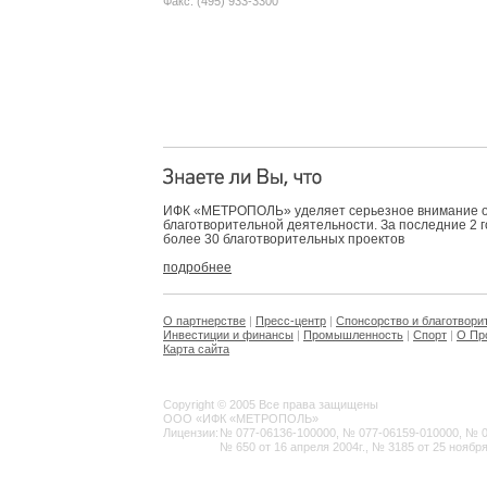
Факс: (495) 933-3300
ИФК «МЕТРОПОЛЬ» уделяет серьезное внимание 
благотворительной деятельности. За последние 2 
более 30 благотворительных проектов
подробнее
О партнерстве
|
Пресс-центр
|
Спонсорство и благотвори
Инвестиции и финансы
|
Промышленность
|
Спорт
|
О Пр
Карта сайта
Copyright © 2005 Все права защищены
ООО «ИФК «МЕТРОПОЛЬ»
Лицензии:
№ 077-06136-100000, № 077-06159-010000, № 077
№ 650 от 16 апреля 2004г., № 3185 от 25 ноября