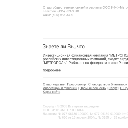
Отдел общественных связей и рекламы ООО ИФК «Метр
Телефон: (495) 933-3310
Факс: (495) 933-3300
Инвестиционная финансовая компания "МЕТРОПОЛЬ
российских инвестиционных компаний, входит в гр
"МЕТРОПОЛЬ". Работает на фондовом рынке России 
подробнее
О партнерстве
|
Пресс-центр
|
Спонсорство и благотвори
Инвестиции и финансы
|
Промышленность
|
Спорт
|
О Пр
Карта сайта
Copyright © 2005 Все права защищены
ООО «ИФК «МЕТРОПОЛЬ»
Лицензии:
№ 077-06136-100000, № 077-06159-010000, № 077
№ 650 от 16 апреля 2004г., № 3185 от 25 ноября