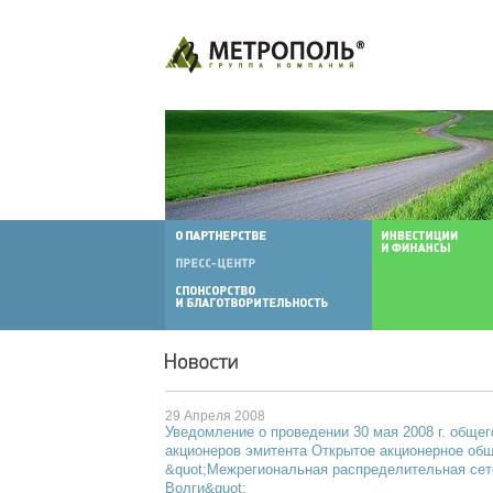
29 Апреля 2008
Уведомление о проведении 30 мая 2008 г. общег
акционеров эмитента Открытое акционерное об
&quot;Межрегиональная распределительная сет
Волги&quot;