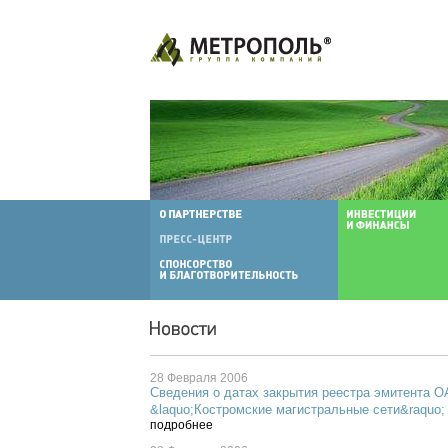
28 Февраля 2006
Сведения о датах закрытия реестра эмитента 
&laquo;Костромские магистральные сети&raquo;
подробнее