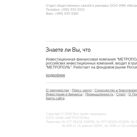
Отдел общественных связей и рекламы ООО ИФК «Метр
Телефон: (495) 933-3310
Факс: (495) 933-3300
Инвестиционная финансовая компания "МЕТРОПОЛЬ
российских инвестиционных компаний, входит в гр
"МЕТРОПОЛЬ". Работает на фондовом рынке России 
подробнее
О партнерстве
|
Пресс-центр
|
Спонсорство и благотвори
Инвестиции и финансы
|
Промышленность
|
Спорт
|
О Пр
Карта сайта
Copyright © 2005 Все права защищены
ООО «ИФК «МЕТРОПОЛЬ»
Лицензии:
№ 077-06136-100000, № 077-06159-010000, № 077
№ 650 от 16 апреля 2004г., № 3185 от 25 ноября