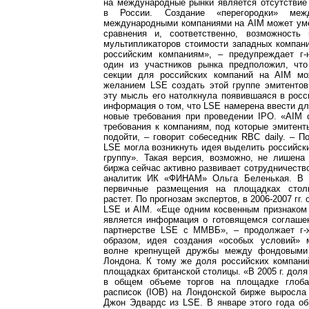
на международные рынки является отсутствие
в России. Создание «перегородки» меж
международными компаниями на AIM может ум
сравнения и, соответственно, возможность
мультипликаторов стоимости западных компа
российским компаниям», – предупреждает г-
один из участников рынка предположил, чт
секции для российских компаний на AIM мо
желанием LSE создать этой группе эмитентов
эту мысль его натолкнула появившаяся в рос
информация о том, что LSE намерена ввести д
новые требования при проведении IPO. «AIM 
требования к компаниям, под которые эмитент
подойти, – говорит собеседник RBC daily. – П
LSE могла возникнуть идея выделить российск
группу». Такая версия, возможно, не лишена
биржа сейчас активно развивает сотрудничество
аналитик ИК «ФИНАМ» Ольга Беленькая. В р
первичные размещения на площадках стол
растет. По прогнозам экспертов, в 2006-2007 гг.
LSE и AIM. «Еще одним косвенным признаком 
является информация о готовящемся соглашен
партнерстве LSE с ММВБ», – продолжает г-
образом, идея создания «особых условий» 
волне крепнущей дружбы между фондовыми
Лондона. К тому же доля российских компани
площадках британской столицы. «В 2005 г. доля
в общем объеме торгов на площадке глоба
расписок (IOB) на Лондонской бирже выросла
Джон Эдвардс из LSE. В январе этого года о