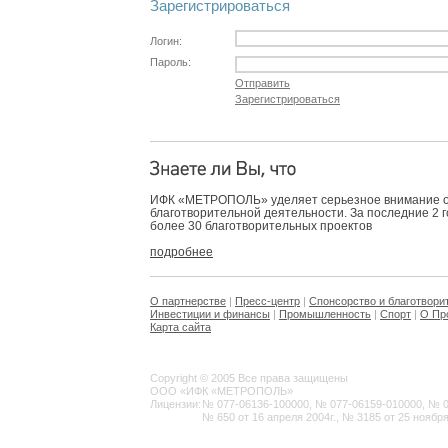
Зарегистрироваться
Логин:
Пароль:
Отправить
Зарегистрироваться
ИФК «МЕТРОПОЛЬ» уделяет серьезное внимание 
благотворительной деятельности. За последние 2 
более 30 благотворительных проектов
подробнее
О партнерстве
|
Пресс-центр
|
Спонсорство и благотвори
Инвестиции и финансы
|
Промышленность
|
Спорт
|
О Пр
Карта сайта
Copyright © 2005 Все права защищены
ООО «ИФК «МЕТРОПОЛЬ»
Лицензии:
№ 077-06136-100000, № 077-06159-010000, № 077
№ 650 от 16 апреля 2004г., № 3185 от 25 ноября