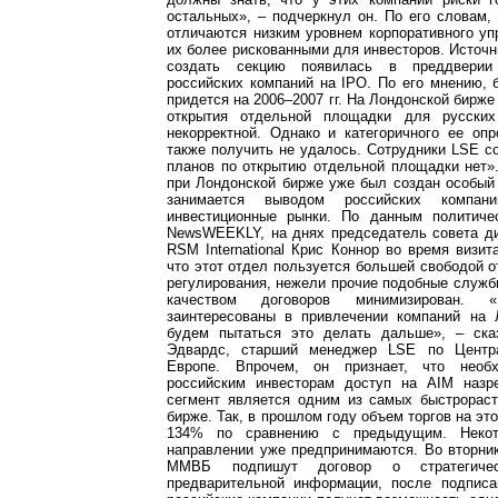
остальных», – подчеркнул он. По его словам,
отличаются низким уровнем корпоративного уп
их более рискованными для инвесторов. Источн
создать секцию появилась в преддверии
российских компаний на IPO. По его мнению,
придется на 2006–2007 гг. На Лондонской бирж
открытия отдельной площадки для русских
некорректной. Однако и категоричного ее оп
также получить не удалось. Сотрудники LSE с
планов по открытию отдельной площадки нет»
при Лондонской бирже уже был создан особый
занимается выводом российских компан
инвестиционные рынки. По данным политиче
NewsWEEKLY, на днях председатель совета ди
RSM International Крис Коннор во время визи
что этот отдел пользуется большей свободой о
регулирования, нежели прочие подобные службы
качеством договоров минимизирован. «
заинтересованы в привлечении компаний на
будем пытаться это делать дальше», – ска
Эдвардс, старший менеджер LSE по Центр
Европе. Впрочем, он признает, что необх
российским инвесторам доступ на AIM назр
сегмент является одним из самых быстрорас
бирже. Так, в прошлом году объем торгов на эт
134% по сравнению с предыдущим. Неко
направлении уже предпринимаются. Во вторни
ММВБ подпишут договор о стратегиче
предварительной информации, после подписа