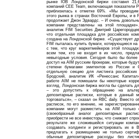
рынке IOB Лондонской биржи составил 21
компаний CEE Team, включающая показатели Р
приблизилась к отметке 69%. «Мы проводим
этого рынка в странах Восточной Европы, и в Р
продолжает Джон Эдвардс. – И очень довольны
компании представлены на этой площадке»
аналитик FIM Securities Дмитрий Царегородце
что отдельная площадка для российских комп
создана на Лондонской бирже. «Существует др
FIM пыталась купить бумаги, котирующиеся на
с тем, что круг маркетмейкеров этой площадк
всем тем, кто не входит в их число, предл
невыгодные условия. Сегодня было бы более
доступ на AIM русским брокерам, которые будут
степени бумагами эмитентов из России и 
отдельную секцию для листинга российских
Бродский, аналитик ИК «Ренессанс Капитал
работе AIM не помешали бы некоторые корре
взгляд, Лондонская биржа могла бы сделать д
– это допустить к обращению на альтер
депозитарные расписки, которые в данный 
торговаться», – сказал он RBC daily. Вместо 
расписок, по его мнению, не зарегистрирован
компании могут разместить на AIM только
(своеобразный аналог депозитарных распис
приобрести не все инвесторы, что снижает спро
результате же сложившейся ситуации компа
создавать холдинги и регистрировать их в В
предлагать к размещению не только серти
обычные депозитарные расходы без листин