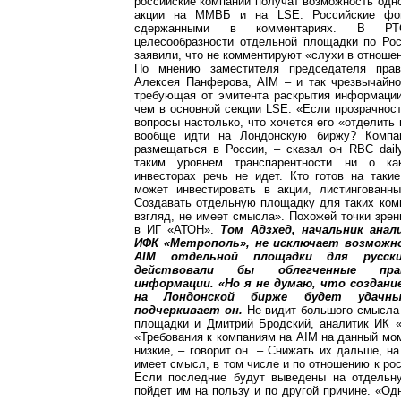
российские компании получат возможность од
акции на ММВБ и на LSE. Российские фо
сдержанными в комментариях. В Р
целесообразности отдельной площадки по Р
заявили, что не комментируют «слухи в отношен
По мнению заместителя председателя пра
Алексея Панферова, AIM – и так чрезвычайно
требующая от эмитента раскрытия информаци
чем в основной секции LSE. «Если прозрачнос
вопросы настолько, что хочется его «отделить 
вообще идти на Лондонскую биржу? Компа
размещаться в России, – сказал он RBC dail
таким уровнем транспарентности ни о ка
инвесторах речь не идет. Кто готов на таки
может инвестировать в акции, листингован
Создавать отдельную площадку для таких ком
взгляд, не имеет смысла». Похожей точки зре
в ИГ «АТОН».
Том Адзхед, начальник ана
ИФК «Метрополь», не исключает возмож
AIM отдельной площадки для русск
действовали бы облегченные пра
информации. «Но я не думаю, что создани
на Лондонской бирже будет удачн
подчеркивает он.
Не видит большого смысла 
площадки и Дмитрий Бродский, аналитик ИК «
«Требования к компаниям на AIM на данный мом
низкие, – говорит он. – Снижать их дальше, на
имеет смысл, в том числе и по отношению к ро
Если последние будут выведены на отдельн
пойдет им на пользу и по другой причине. «Од