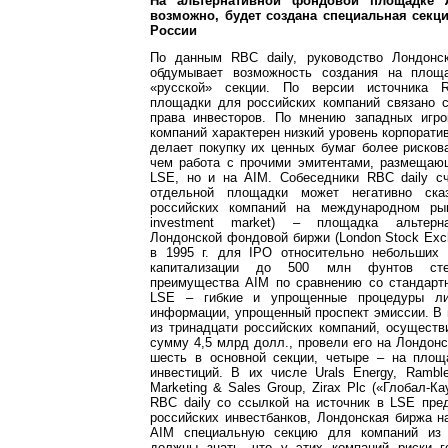
На альтернативной фондовой площадке 
возможно, будет создана специальная секц
России
По данным RBC daily, руководство Лондонс
обдумывает возможность создания на площ
«русской» секции. По версии источника R
площадки для российских компаний связано 
права инвесторов. По мнению западных игро
компаний характерен низкий уровень корпоратив
делает покупку их ценных бумаг более риско
чем работа с прочими эмитентами, размещаю
LSE, но и на AIM. Собеседники RBC daily сч
отдельной площадки может негативно ска
российских компаний на международном рынк
investment market) – площадка альтерна
Лондонской фондовой биржи (London Stock Exc
в 1995 г. для IPO относительно небольших
капитализации до 500 млн фунтов стер
преимущества AIM по сравнению со стандар
LSE – гибкие и упрощенные процедуры ли
информации, упрощенный проспект эмиссии. В
из тринадцати российских компаний, осущест
сумму 4,5 млрд долл., провели его на Лондон
шесть в основной секции, четыре – на площ
инвестиций. В их числе Urals Energy, Rambler 
Marketing & Sales Group, Zirax Plc («Глобал-К
RBC daily со ссылкой на источник в LSE пре
российских инвестбанков, Лондонская биржа 
AIM специальную секцию для компаний из 
должны знать, что у этих компаний риски 