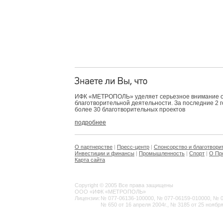
ИФК «МЕТРОПОЛЬ» уделяет серьезное внимание 
благотворительной деятельности. За последние 2 
более 30 благотворительных проектов
подробнее
О партнерстве
|
Пресс-центр
|
Спонсорство и благотвори
Инвестиции и финансы
|
Промышленность
|
Спорт
|
О Пр
Карта сайта
Copyright © 2005 Все права защищены
ООО «ИФК «МЕТРОПОЛЬ»
Лицензии:
№ 077-06136-100000, № 077-06159-010000, № 077
№ 650 от 16 апреля 2004г., № 3185 от 25 ноября