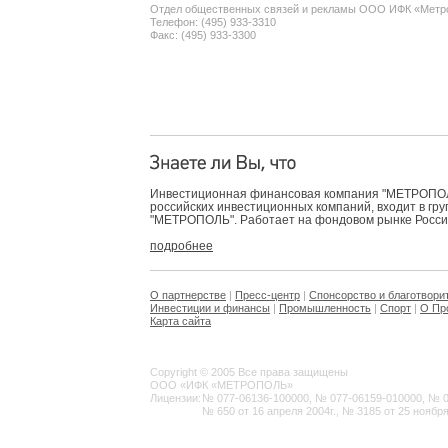
Отдел общественных связей и рекламы ООО ИФК «Метр
Телефон: (495) 933-3310
Факс: (495) 933-3300
Инвестиционная финансовая компания "МЕТРОПОЛЬ
российских инвестиционных компаний, входит в гр
"МЕТРОПОЛЬ". Работает на фондовом рынке России 
подробнее
О партнерстве
|
Пресс-центр
|
Спонсорство и благотвори
Инвестиции и финансы
|
Промышленность
|
Спорт
|
О Пр
Карта сайта
Copyright © 2005 Все права защищены
ООО «ИФК «МЕТРОПОЛЬ»
Лицензии:
№ 077-06136-100000, № 077-06159-010000, № 077
№ 650 от 16 апреля 2004г., № 3185 от 25 ноября