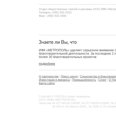
Отдел общественных связей и рекламы ООО ИФК «Метр
Телефон: (495) 933-3310
Факс: (495) 933-3300
ИФК «МЕТРОПОЛЬ» уделяет серьезное внимание 
благотворительной деятельности. За последние 2 
более 30 благотворительных проектов
подробнее
О партнерстве
|
Пресс-центр
|
Спонсорство и благотвори
Инвестиции и финансы
|
Промышленность
|
Спорт
|
О Пр
Карта сайта
Copyright © 2005 Все права защищены
ООО «ИФК «МЕТРОПОЛЬ»
Лицензии:
№ 077-06136-100000, № 077-06159-010000, № 077
№ 650 от 16 апреля 2004г., № 3185 от 25 ноября