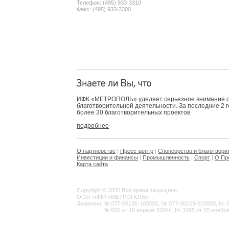
Телефон: (495) 933-3310
Факс: (495) 933-3300
ИФК «МЕТРОПОЛЬ» уделяет серьезное внимание 
благотворительной деятельности. За последние 2 
более 30 благотворительных проектов
подробнее
О партнерстве
|
Пресс-центр
|
Спонсорство и благотвори
Инвестиции и финансы
|
Промышленность
|
Спорт
|
О Пр
Карта сайта
Copyright © 2005 Все права защищены
ООО «ИФК «МЕТРОПОЛЬ»
Лицензии:
№ 077-06136-100000, № 077-06159-010000, № 077
№ 650 от 16 апреля 2004г., № 3185 от 25 ноября