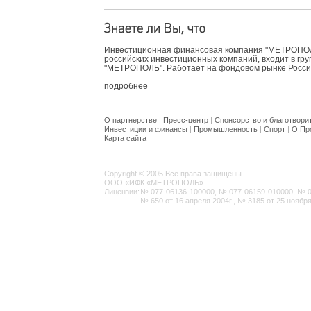
Инвестиционная финансовая компания "МЕТРОПОЛЬ
российских инвестиционных компаний, входит в гр
"МЕТРОПОЛЬ". Работает на фондовом рынке России 
подробнее
О партнерстве
|
Пресс-центр
|
Спонсорство и благотвори
Инвестиции и финансы
|
Промышленность
|
Спорт
|
О Пр
Карта сайта
Copyright © 2005 Все права защищены
ООО «ИФК «МЕТРОПОЛЬ»
Лицензии:
№ 077-06136-100000, № 077-06159-010000, № 077
№ 650 от 16 апреля 2004г., № 3185 от 25 ноября