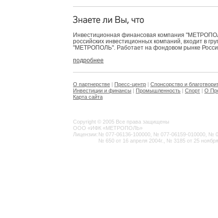
Инвестиционная финансовая компания "МЕТРОПОЛЬ
российских инвестиционных компаний, входит в гр
"МЕТРОПОЛЬ". Работает на фондовом рынке России 
подробнее
О партнерстве
|
Пресс-центр
|
Спонсорство и благотвори
Инвестиции и финансы
|
Промышленность
|
Спорт
|
О Пр
Карта сайта
Copyright © 2005 Все права защищены
ООО «ИФК «МЕТРОПОЛЬ»
Лицензии:
№ 077-06136-100000, № 077-06159-010000, № 077
№ 650 от 16 апреля 2004г., № 3185 от 25 ноября