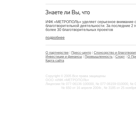
ИФК «МЕТРОПОЛЬ» уделяет серьезное внимание 
благотворительной деятельности. За последние 2 
более 30 благотворительных проектов
подробнее
О партнерстве
|
Пресс-центр
|
Спонсорство и благотвори
Инвестиции и финансы
|
Промышленность
|
Спорт
|
О Пр
Карта сайта
Copyright © 2005 Все права защищены
ООО «ИФК «МЕТРОПОЛЬ»
Лицензии:
№ 077-06136-100000, № 077-06159-010000, № 077
№ 650 от 16 апреля 2004г., № 3185 от 25 ноября