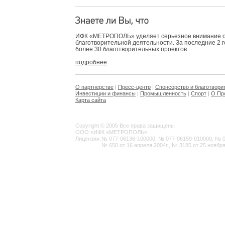
ИФК «МЕТРОПОЛЬ» уделяет серьезное внимание 
благотворительной деятельности. За последние 2 
более 30 благотворительных проектов
подробнее
О партнерстве
|
Пресс-центр
|
Спонсорство и благотвори
Инвестиции и финансы
|
Промышленность
|
Спорт
|
О Пр
Карта сайта
Copyright © 2005 Все права защищены
ООО «ИФК «МЕТРОПОЛЬ»
Лицензии:
№ 077-06136-100000, № 077-06159-010000, № 077
№ 650 от 16 апреля 2004г., № 3185 от 25 ноября