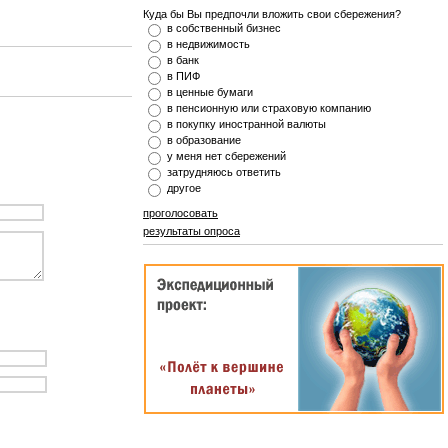
Куда бы Вы предпочли вложить свои сбережения?
в собственный бизнес
в недвижимость
в банк
в ПИФ
в ценные бумаги
в пенсионную или страховую компанию
в покупку иностранной валюты
в образование
у меня нет сбережений
затрудняюсь ответить
другое
проголосовать
результаты опроса