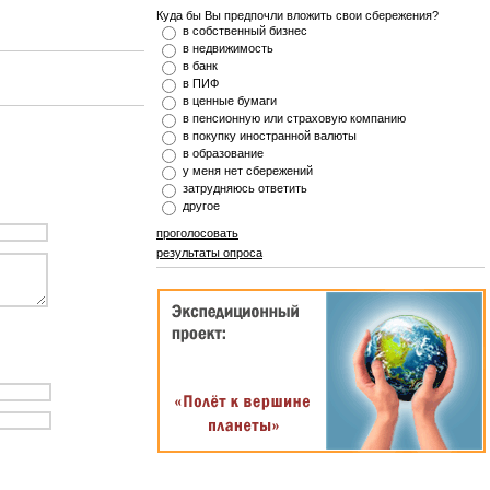
Куда бы Вы предпочли вложить свои сбережения?
в собственный бизнес
в недвижимость
в банк
в ПИФ
в ценные бумаги
в пенсионную или страховую компанию
в покупку иностранной валюты
в образование
у меня нет сбережений
затрудняюсь ответить
другое
проголосовать
результаты опроса