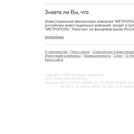
Инвестиционная финансовая компания "МЕТРОПОЛЬ
российских инвестиционных компаний, входит в гр
"МЕТРОПОЛЬ". Работает на фондовом рынке России 
подробнее
О партнерстве
|
Пресс-центр
|
Спонсорство и благотвори
Инвестиции и финансы
|
Промышленность
|
Спорт
|
О Пр
Карта сайта
Copyright © 2005 Все права защищены
ООО «ИФК «МЕТРОПОЛЬ»
Лицензии:
№ 077-06136-100000, № 077-06159-010000, № 077
№ 650 от 16 апреля 2004г., № 3185 от 25 ноября