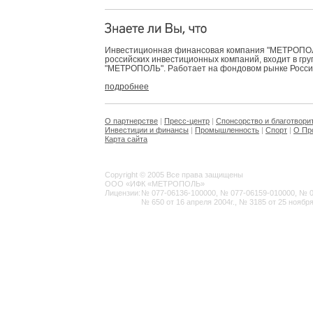
Инвестиционная финансовая компания "МЕТРОПОЛЬ
российских инвестиционных компаний, входит в гр
"МЕТРОПОЛЬ". Работает на фондовом рынке России 
подробнее
О партнерстве
|
Пресс-центр
|
Спонсорство и благотвори
Инвестиции и финансы
|
Промышленность
|
Спорт
|
О Пр
Карта сайта
Copyright © 2005 Все права защищены
ООО «ИФК «МЕТРОПОЛЬ»
Лицензии:
№ 077-06136-100000, № 077-06159-010000, № 077
№ 650 от 16 апреля 2004г., № 3185 от 25 ноября