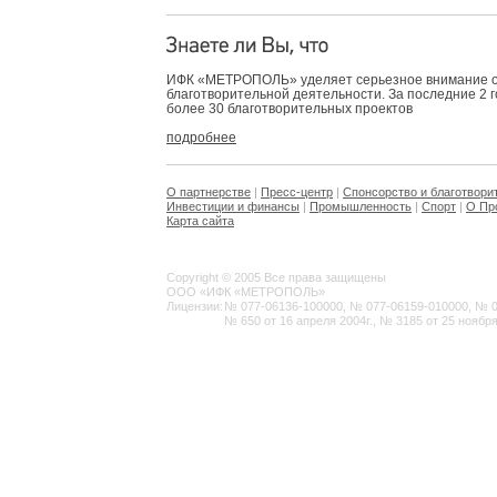
ИФК «МЕТРОПОЛЬ» уделяет серьезное внимание 
благотворительной деятельности. За последние 2 
более 30 благотворительных проектов
подробнее
О партнерстве
|
Пресс-центр
|
Спонсорство и благотвори
Инвестиции и финансы
|
Промышленность
|
Спорт
|
О Пр
Карта сайта
Copyright © 2005 Все права защищены
ООО «ИФК «МЕТРОПОЛЬ»
Лицензии:
№ 077-06136-100000, № 077-06159-010000, № 077
№ 650 от 16 апреля 2004г., № 3185 от 25 ноября