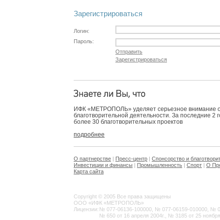
Зарегистрироваться
Логин:
Пароль:
Отправить
Зарегистрироваться
ИФК «МЕТРОПОЛЬ» уделяет серьезное внимание 
благотворительной деятельности. За последние 2 
более 30 благотворительных проектов
подробнее
О партнерстве
|
Пресс-центр
|
Спонсорство и благотвори
Инвестиции и финансы
|
Промышленность
|
Спорт
|
О Пр
Карта сайта
Copyright © 2005 Все права защищены
ООО «ИФК «МЕТРОПОЛЬ»
Лицензии:
№ 077-06136-100000, № 077-06159-010000, № 077
№ 650 от 16 апреля 2004г., № 3185 от 25 ноября