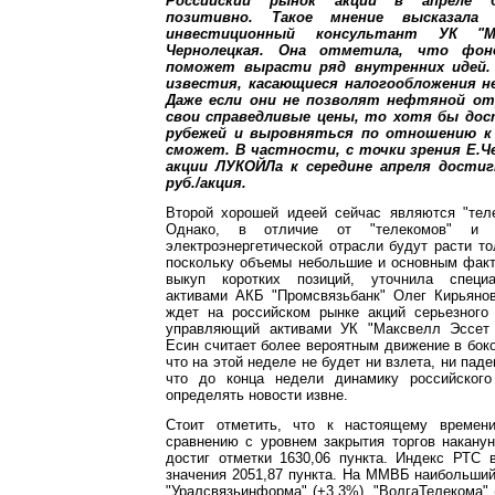
Российский рынок акций в апреле 
позитивно. Такое мнение высказала
инвестиционный консультант УК "М
Чернолецкая. Она отметила, что фо
поможет вырасти ряд внутренних идей.
известия, касающиеся налогообложения н
Даже если они не позволят нефтяной от
свои справедливые цены, то хотя бы дос
рубежей и выровняться по отношению к
сможет. В частности, с точки зрения Е.Че
акции ЛУКОЙЛа к середине апреля дости
руб./акция.
Второй хорошей идеей сейчас являются "теле
Однако, в отличие от "телекомов" и "
электроэнергетической отрасли будут расти то
поскольку объемы небольшие и основным факт
выкуп коротких позиций, уточнила специ
активами АКБ "Промсвязьбанк" Олег Кирьяно
ждет на российском рынке акций серьезного
управляющий активами УК "Максвелл Эссет
Есин считает более вероятным движение в боко
что на этой неделе не будет ни взлета, ни паде
что до конца недели динамику российского
определять новости извне.
Стоит отметить, что к настоящему време
сравнению с уровнем закрытия торгов накану
достиг отметки 1630,06 пункта. Индекс РТС 
значения 2051,87 пункта. На ММВБ наибольший
"Уралсвязьинформа" (+3,3%), "ВолгаТелекома"