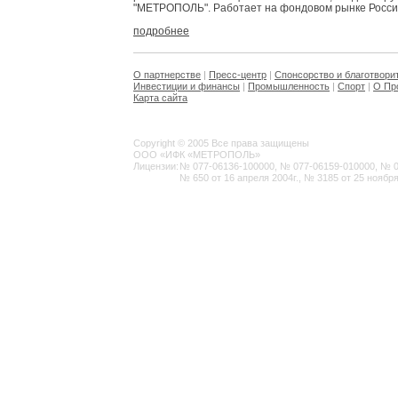
"МЕТРОПОЛЬ". Работает на фондовом рынке России 
подробнее
О партнерстве
|
Пресс-центр
|
Спонсорство и благотвори
Инвестиции и финансы
|
Промышленность
|
Спорт
|
О Пр
Карта сайта
Copyright © 2005 Все права защищены
ООО «ИФК «МЕТРОПОЛЬ»
Лицензии:
№ 077-06136-100000, № 077-06159-010000, № 077
№ 650 от 16 апреля 2004г., № 3185 от 25 ноября