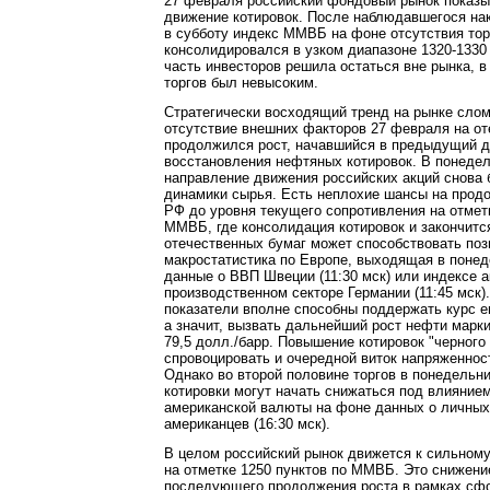
27 февраля российский фондовый рынок показы
движение котировок. После наблюдавшегося нак
в субботу индекс ММВБ на фоне отсутствия то
консолидировался в узком диапазоне 1320-1330
часть инвесторов решила остаться вне рынка, в
торгов был невысоким.
Стратегически восходящий тренд на рынке слом
отсутствие внешних факторов 27 февраля на о
продолжился рост, начавшийся в предыдущий д
восстановления нефтяных котировок. В понедел
направление движения российских акций снова 
динамики сырья. Есть неплохие шансы на прод
РФ до уровня текущего сопротивления на отметк
ММВБ, где консолидация котировок и закончит
отечественных бумаг может способствовать поз
макростатистика по Европе, выходящая в понед
данные о ВВП Швеции (11:30 мск) или индексе а
производственном секторе Германии (11:45 мск)
показатели вполне способны поддержать курс е
а значит, вызвать дальнейший рост нефти марки 
79,5 долл./барр. Повышение котировок "черного
спровоцировать и очередной виток напряженност
Однако во второй половине торгов в понедельн
котировки могут начать снижаться под влиянием
американской валюты на фоне данных о личных
американцев (16:30 мск).
В целом российский рынок движется к сильном
на отметке 1250 пунктов по ММВБ. Это снижен
последующего продолжения роста в рамках сф