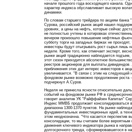
начале прошлого года восходящего канала. Од
характер индекса обуславливает высокую волат
динамики.
По словам старшего трейдера по акциям банка 
Сурова, российский рынок акций нашел поддерж
уровнях, а цены на нефть, которые сейчас дост
не полностью учтены в котировках отечественны
вечером произошло повышение нефтяных фьюче
субботу торги на западных биржах не проходят
инвесторы будут отыгрывать рост сырья лишь 
неделе. Кроме того, как отмечает эксперт, весн
рынке акций традиционно наблюдается подъем, 
этот сезон приходится абсолютное большинство
реестров акционеров для выплаты дивидендов. 
приближения этих дат интерес инвесторов к акц
увеличивается. "В связи с этим на следующей 
фондовом рынке возможно продолжение роста - 
подчеркнул А.Суров.
Неделя не принесла ясности относительно даль
событий на фондовом рынке РФ в среднесрочно
говорит аналитик УК "Райффайзен Капитал" Сер
Индекс ММВБ продолжает консолидироваться в 
диапазона 1300-1370 пунктов. На рынке наблюд
фундаментальных инвестиционных идей, а техн
этом неоднозначна. "Что касается перспектив 
консолидации, то мы считаем более вероятным
движения ключевого индикатора рынка в направ
долгосрочного тренда, сформировавшегося в н