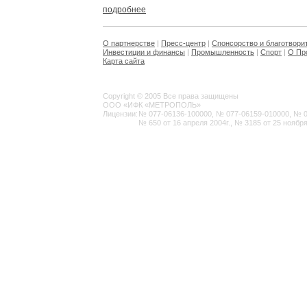
подробнее
О партнерстве
|
Пресс-центр
|
Спонсорство и благотвори
Инвестиции и финансы
|
Промышленность
|
Спорт
|
О Пр
Карта сайта
Copyright © 2005 Все права защищены
ООО «ИФК «МЕТРОПОЛЬ»
Лицензии:
№ 077-06136-100000, № 077-06159-010000, № 077
№ 650 от 16 апреля 2004г., № 3185 от 25 ноября