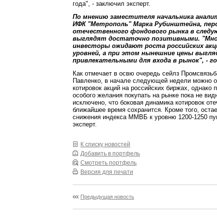
года", - заключил эксперт.
По мнению заместителя начальника анали
ИФК "Метрополь" Марка Рубинштейна, пе
отечественного фондового рынка в следу
выглядят достаточно позитивными. "Мно
инвесторы ожидают роста российских акц
уровней, а при этом нынешние цены выгл
привлекательными для входа в рынок", - г
Как отмечает в освю очередь сейлз Промсвязь
Павленко, в начале следующей недели можно о
котировок акций на российских биржах, однако 
особого желания покупать на рынке пока не вид
исключено, что боковая динамика котировок оте
ближайшее время сохранится. Кроме того, оста
снижения индекса ММВБ к уровню 1200-1250 пу
эксперт.
К списку новостей
Добавить в портфель
Смотреть портфель
Версия для печати
Предыдущая новость