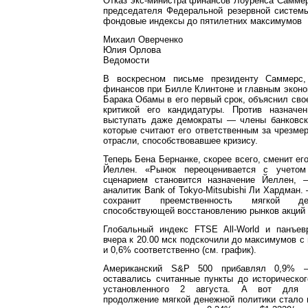
Отказ экс-министра финансов Лоуренса Саммер
председателя Федеральной резервной систе
фондовые индексы до пятилетних максимумов
Михаил Оверченко
Юлия Орлова
Ведомости
В воскресном письме президенту Саммерс
финансов при Билле Клинтоне и главным экон
Барака Обамы в его первый срок, объяснил св
критикой его кандидатуры. Против назначе
выступать даже демократы — члены банковско
которые считают его ответственным за чрезме
отрасли, способствовавшее кризису.
Теперь Бена Бернанке, скорее всего, сменит ег
Йеллен. «Рынок переоценивается с учетом
сценарием становится назначение Йеллен, 
аналитик Bank of Tokyo-Mitsubishi Ли Хардман.
сохранит преемственность мягкой де
способствующей восстановлению рынков акций 
Глобальный индекс FTSE All-World и панъев
вчера к 20.00 мск подскочили до максимумов с 
и 0,6% соответственно (см. график).
Американский S&P 500 прибавлял 0,9% 
оставались считанные пункты до историческог
установленного 2 августа. А вот для 
продолжение мягкой денежной политики стало 