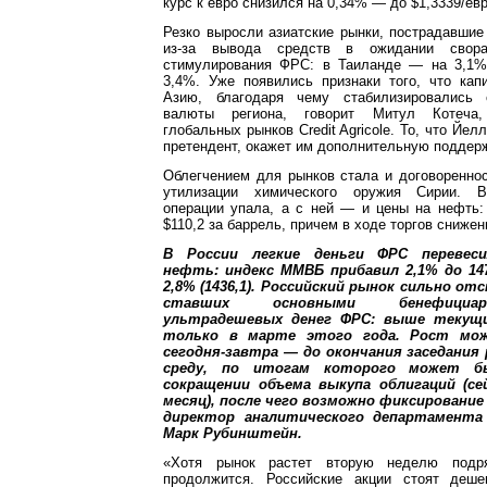
курс к евро снизился на 0,34% — до $1,3339/евр
Резко выросли азиатские рынки, пострадавши
из-за вывода средств в ожидании свора
стимулирования ФРС: в Таиланде — на 3,1%
3,4%. Уже появились признаки того, что кап
Азию, благодаря чему стабилизировались
валюты региона, говорит Митул Котеча,
глобальных рынков Credit Agricole. То, что Йе
претендент, окажет им дополнительную поддерж
Облегчением для рынков стала и договоренно
утилизации химического оружия Сирии. В
операции упала, а с ней — и цены на нефть:
$110,2 за баррель, причем в ходе торгов сниже
В России легкие деньги ФРС перевес
нефть: индекс ММВБ прибавил 2,1% до 14
2,8% (1436,1). Российский рынок сильно о
ставших основными бенефициа
ультрадешевых денег ФРС: выше текущи
только в марте этого года. Рост мо
сегодня-завтра — до окончания заседания
среду, по итогам которого может б
сокращении объема выкупа облигаций (се
месяц), после чего возможно фиксирование
директор аналитического департамента
Марк Рубинштейн.
«Хотя рынок растет вторую неделю подр
продолжится. Российские акции стоят деш