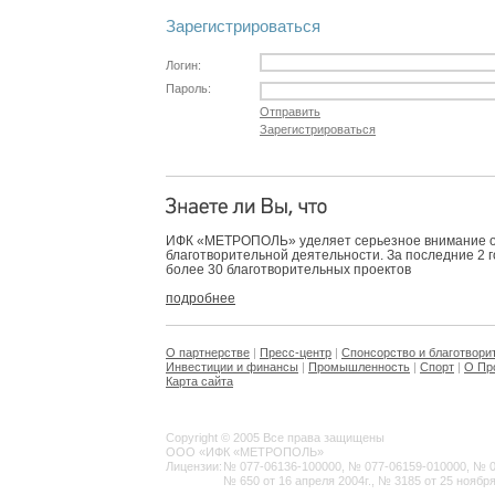
Зарегистрироваться
Логин:
Пароль:
Отправить
Зарегистрироваться
ИФК «МЕТРОПОЛЬ» уделяет серьезное внимание 
благотворительной деятельности. За последние 2 
более 30 благотворительных проектов
подробнее
О партнерстве
|
Пресс-центр
|
Спонсорство и благотвори
Инвестиции и финансы
|
Промышленность
|
Спорт
|
О Пр
Карта сайта
Copyright © 2005 Все права защищены
ООО «ИФК «МЕТРОПОЛЬ»
Лицензии:
№ 077-06136-100000, № 077-06159-010000, № 077
№ 650 от 16 апреля 2004г., № 3185 от 25 ноября