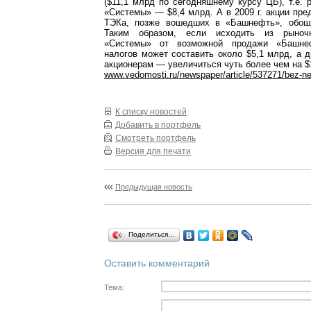
($11,1 млрд по сегодняшнему курсу ЦБ), т.е. 
«Системы» — $8,4 млрд. А в 2009 г. акции пре
ТЭКа, позже вошедших в «Башнефть», обош
Таким образом, если исходить из рыноч
«Системы» от возможной продажи «Башне
налогов может составить около $5,1 млрд, а
акционерам — увеличиться чуть более чем на $
www.vedomosti.ru/newspaper/article/537271/bez-ne
К списку новостей
Добавить в портфель
Смотреть портфель
Версия для печати
Предыдущая новость
Поделиться…
Оставить комментарий
Тема: