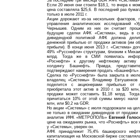
За последние три месяца GDR АФК «Система»
Если 20 июня они стоили $18,1, то вчера к мом
цена составляла $25,6. В последний раз бумаг
только в июле 2011 г.
Акции дорожают из-за нескольких факторов, 
управления аналитических исследований «У
Чернышев. Одним из них он считает прош
будущие сделки АФК «Система», ведь в со
дивидендной политикой АФК должна делит
денежной прибылью от продажи активов (им о
прибыли). В конце июня 2013 г. «Система» до
49% «Русснефти» структурам, близким к Михаил
млрд. Тогда же в СМИ появилась инфор
«Роснефти» к другому нефтяному актив
холдингу Башнефть. Правда, представи
подтверждают намерения продать «Башнефть».
Сделка по «Русснефти» была закрыта в июле 
владелец «Системы» Владимир Евтушенков
поделится с акционерами прибылью от п
приобретала этот актив в 2010 г. за $20 млн
продажи может составить $1,18 млрд. Тогд
причитаться 10% от этой суммы минус налог
млн, или $0,2 на GDR.
Но акции «Системы» с июля подорожали на цел
не только в ожидании дивидендов от продажи
аналитик ИФК «МЕТРОПОЛЬ»
Евгений Голос
цене на ожиданиях рынка, что «Роснефть» все
у «Системы», уверен он.
АФК принадлежит 75,4% башкирского нефтя
капитализация на Московской бирже составляла