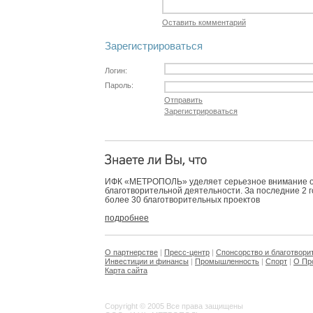
Оставить комментарий
Зарегистрироваться
Логин:
Пароль:
Отправить
Зарегистрироваться
ИФК «МЕТРОПОЛЬ» уделяет серьезное внимание 
благотворительной деятельности. За последние 2 
более 30 благотворительных проектов
подробнее
О партнерстве
|
Пресс-центр
|
Спонсорство и благотвори
Инвестиции и финансы
|
Промышленность
|
Спорт
|
О Пр
Карта сайта
Copyright © 2005 Все права защищены