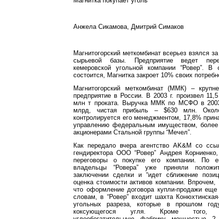
Магнитка покупает уголь
Анжела Сикамова, Дмитрий Симаков
Магнитогорский меткомбинат всерьез взялся з
сырьевой базы. Предприятие ведет пер
кемеровской угольной компании “Ровер”. В
состоится, Магнитка закроет 10% своих потребн
Магнитогорский меткомбинат (ММК) – крупн
предприятие в России. В 2003 г. произвел 11,5
млн т проката. Выручка ММК по МСФО в 2003 
млрд, чистая прибыль – $630 млн. Око
контролируется его менеджментом, 17,8% прин
управлению федеральным имуществом, более
акционерами Стальной группы “Мечел”.
Как передало вчера агентство AK&M со ссы
гендиректора ООО “Ровер” Андрея Корниенко,
переговоры о покупке его компании. По 
владельцы “Ровера” уже приняли положи
заключении сделки и “идет сближение позиц
оценка стоимости активов компании. Впрочем, 
что оформление договора купли-продажи еще 
словам, в “Ровер” входит шахта Конюхтинска
угольных разреза, которые в прошлом го
коксующегося угля. Кроме того, 
углеобогатительную фабрику мощностью 2