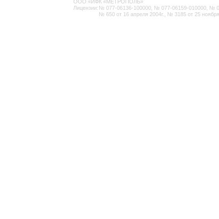
ООО «ИФК «МЕТРОПОЛЬ»
Лицензии:
№ 077-06136-100000, № 077-06159-010000, № 077
№ 650 от 16 апреля 2004г., № 3185 от 25 ноября