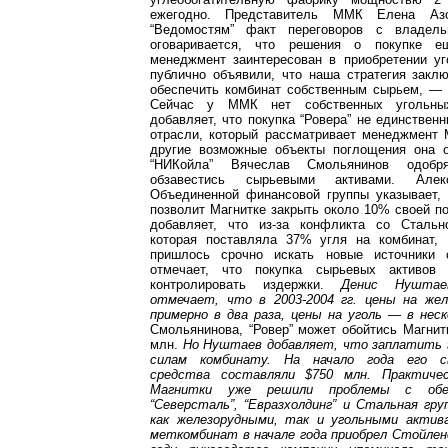
ежегодно. Представитель ММК Елена Азо
“Ведомостям” факт переговоров с владель
оговаривается, что решения о покупке е
менеджмент заинтересован в приобретении уг
публично объявили, что наша стратегия закл
обеспечить комбинат собственным сырьем, — 
Сейчас у ММК нет собственных угольны
добавляет, что покупка “Ровера” не единственн
отрасли, который рассматривает менеджмент 
другие возможные объекты поглощения она о
“НИКойла” Вячеслав Смольянинов одоб
обзавестись сырьевыми активами. Але
Объединенной финансовой группы указывает, 
позволит Магнитке закрыть около 10% своей по
добавляет, что из-за конфликта со Стальн
которая поставляла 37% угля на комбинат,
пришлось срочно искать новые источники 
отмечает, что покупка сырьевых активов 
контролировать издержки.
Денис Нуштае
отмечает, что в 2003-2004 гг. цены на же
примерно в два раза, цены на уголь — в неск
Смольянинова, “Ровер” может обойтись Магнит
млн.
Но Нуштаев добавляет, что заплатить 
силам комбинату. На начало года его с
средства составляли $750 млн. Практиче
Магнитки уже решили проблемы с обес
“Северсталь”, “Евразхолдинг” и Стальная гр
как железорудными, так и угольными актив
меткомбинат в начале года приобрел Стойлен