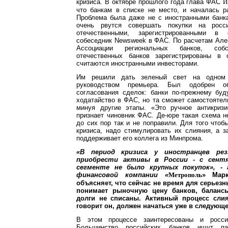
кризиса. В октябре прошлого года глава ФАС
И
что банкам в списке не место, и началась р
Проблема была даже не с иностранными банка
очень рвутся совершать покупки на росс
отечественными, зарегистрированными в 
собеседник Newsweek в ФАС. По расчетам Але
Ассоциации региональных банков, собс
отечественных банков зарегистрированы в 
считаются иностранными инвесторами.
Им решили дать зеленый свет на одном
руководством премьера. Был одобрен об
согласования сделок: банки по-прежнему буд
ходатайство в ФАС, но та сможет самостоятел
минуя другие этапы. «Это ручное антикризи
признает чиновник ФАС. Де-юре такая схема не
до сих пор так и не поправили. Для того чтоб
кризиса, надо стимулировать их слияния, а з
поддерживает его коллега из Минпрома.
«В период кризиса у иностранцев рез
приобрести активы в России - с сентя
сегменте не было крупных покупок», -
финансовой компании «
» Мар
Метрополь
объясняет, что сейчас не время для серьезн
понимает рыночную цену банков, баланс
долги не списаны. Активный процесс сли
говорит он, должен начаться уже в следующе
В этом процессе заинтересованы и росси
Большинство российских банков ищут па