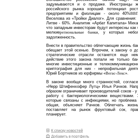
задумываются и о продаже. Иностранцы ж
российского рынка хороший потенциал рос
предприятиям и физлицам - около 40%
ВВ
Веселова из «Тройки Диалог». Для сравнения: 
Литве - 60%. Аналитик «Арбат Капитала» Миха
что западным инвесторам будут интересны как б
мелкие
, у которых небо
региональные банки
задолженность.
Внести в правительство облегчающие жизнь б
обещает этой осенью. Впрочем, к закону о д
стратегические отрасли останется еще не
действие этого закона попали не только бан
многие инвестиционные и телекоммуникацион
криптография для них - непрофильная деяте
Юрий Бортников из юрфирмы «
».
Вегас-Лекс
В законе вообще много странностей, согла
«Нерр Штифенхофер Лутц» Илья Рачков. Нап
образом ограничивает производителей соков - у
работу с бактериологическими веществами. 
которые связаны с инфекциями, но проблема 
общая, объясняет Рачков. Облегчать жизн
поставляет на рынок фруктовый сок, пра
планирует.
К списку новостей
Добавить в портфель