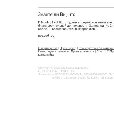
ИФК «МЕТРОПОЛЬ» уделяет серьезное внимание 
благотворительной деятельности. За последние 2 
более 30 благотворительных проектов
подробнее
О партнерстве
|
Пресс-центр
|
Спонсорство и благотвори
Инвестиции и финансы
|
Промышленность
|
Спорт
|
О Пр
Карта сайта
Copyright © 2005 Все права защищены
ООО «ИФК «МЕТРОПОЛЬ»
Лицензии:
№ 077-06136-100000, № 077-06159-010000, № 077
№ 650 от 16 апреля 2004г., № 3185 от 25 ноября