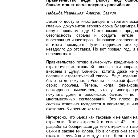
Правительство ведет работу над ошибк
банкам станет легче покупать российские
Надежда Иваницкая, Алексей Савкин
Закон о доступе иностранцев в стратегическ
главных документов второго срока Владимира 
силу в прошлом году. С его помощью предпо
безопасность страны и создать четкие
иностранных инвесторов. Чиновники согласовыва
в итоге президент Путин подписал его о
незадолго до отставки. Но вот прошел год, и 
переписывать.
Правительство готово вычеркнуть кредитные о
стратегических отраслей - осенью эти поправк
внесены в Думу. Банкиры, кстати, даже не у
попали в стратегический список. Еще недавн
было не до покупок в России - с острой фазо
своих проблем. Теперь, когда финансов
неожиданно выяснилось, что у иностранц
покупать доли в российских банках - во 
многомесячных согласований. Это плохо: 
отчаянно нуждается в капитале, и ин
система
оказались бы весьма кстати.
Интересно, что банки как таковые и не были на
отраслью. Таких отраслей в списке 42 - от
разработки боеприпасов до многотиражных газе
банки в законе ни слова. Но в списке они все 
сказать, случайно и между строк. Дело в том, 