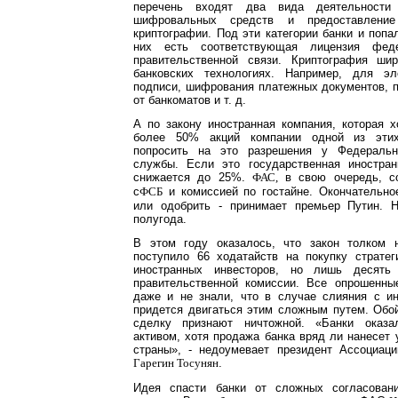
перечень входят два вида деятельности 
шифровальных средств и предоставлени
криптографии. Под эти категории банки и попа
них есть соответствующая лицензия феде
правительственной связи. Криптография ши
банковских технологиях. Например, для эл
подписи, шифрования платежных документов, 
от банкоматов и т. д.
А по закону иностранная компания, которая 
более 50% акций компании одной из этих
попросить на это разрешения у Федеральн
службы. Если это государственная иностран
снижается до 25%.
в свою очередь, с
ФАС,
с
и комиссией по гостайне. Окончательно
ФСБ
или одобрить - принимает премьер Путин. 
полугода.
В этом году оказалось, что закон толком 
поступило 66 ходатайств на покупку стратег
иностранных инвесторов, но лишь десят
правительственной комиссии. Все опрошенн
даже и не знали, что в случае слияния с и
придется двигаться этим сложным путем. Обой
сделку признают ничтожной. «Банки оказал
активом, хотя продажа банка вряд ли нанесет 
страны», - недоумевает президент Ассоциаци
.
Гарегин Тосунян
Идея спасти банки от сложных согласован