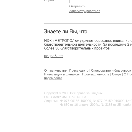
Пароль:
Отправить
Зарегистрироваться
ИФК «МЕТРОПОЛЬ» уделяет серьезное внимание 
благотворительной деятельности. За последние 2 
более 30 благотворительных проектов
подробнее
О партнерстве
|
Пресс-центр
|
Спонсорство и благотвори
Инвестиции и финансы
|
Промышленность
|
Спорт
|
О Пр
Карта сайта
Copyright © 2005 Все права защищены
ООО «ИФК «МЕТРОПОЛЬ»
Лицензии:
№ 077-06136-100000, № 077-06159-010000, № 077
№ 650 от 16 апреля 2004г., № 3185 от 25 ноября