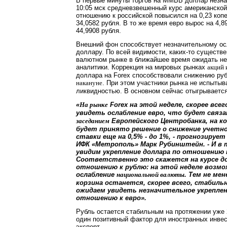
В первые минуты торгов на ММВБ доллар незнач
10:05 мск средневзвешенный курс американско
отношению к российской повысился на 0,23 копе
34,0582 рубля. В то же время евро вырос на 4,8
44,9908 рубля.
Внешний фон способствует незначительному ос
доллару. По всей видимости, каких-то существе
валютном рынке в ближайшее время ожидать не 
аналитики. Коррекция на мировых рынках
акций 
доллара на Forex способствовали снижению ру
. При этом участники рынка не испытыв
накануне
ликвидностью. В основном сейчас отыгрываетс
«
Forex на этой неделе, скорее все
На рынке
увидеть ослабление евро, что будет связа
Европейского Центробанка, на к
заседанием
будет принято решение о снижение учетн
ставки еще на 0,5% - до 1%, - прогнозиру
ИФК «Метрополь» Марк Рубинштейн. - И в 
увидим укрепление доллара по отношению к
Соответственно это скажется на курсе до
отношению к рублю: на этой неделе возм
ослабление
. Тем не ме
национальной валюты
корзина останется, скорее всего, стабиль
ожидаем увидеть незначительное укреплен
отношению к евро».
Рубль остается стабильным на протяжении уже 
один позитивный фактор для иностранных инвес
эксперт.