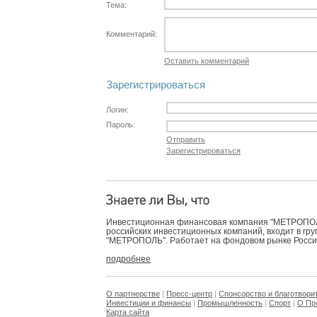
Тема:
Комментарий:
Оставить комментарий
Зарегистрироваться
Логин:
Пароль:
Отправить
Зарегистрироваться
Инвестиционная финансовая компания "МЕТРОПОЛЬ
российских инвестиционных компаний, входит в гр
"МЕТРОПОЛЬ". Работает на фондовом рынке России 
подробнее
О партнерстве
|
Пресс-центр
|
Спонсорство и благотвори
Инвестиции и финансы
|
Промышленность
|
Спорт
|
О Пр
Карта сайта