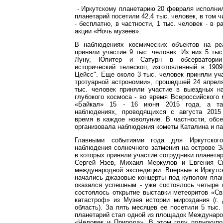
- Иркутскому планетарию 20 февраля исполнил
планетарий посетили 42,4 тыс. человек, в том ч
- бесплатно, в частности, 1 тыс. человек - в 
акции «Ночь музеев».
В наблюдениях космических объектов на ре
приняли участие 9 тыс. человек. Из них 5 ты
Луну, Юпитер и Сатурн в обсерватории
исторический телескоп, изготовленный в 190
Цейсс". Еще около 3 тыс. человек приняли уч
тротуарной астрономии», прошедшей 24 апрел
тыс. человек приняли участие в выездных н
глубокого космоса - во время Всероссийског
«Байкал» 15 - 16 июня 2015 года, а та
наблюдениях, проводящихся с августа 2015
время в каждое новолуние. В частности, обс
организовала наблюдения кометы Каталина и па
Главными событиями года для Иркутского
наблюдения солнечного затмения на острове 
в которых приняли участие сотрудники планета
Сергей Язев, Михаил Меркулов и Евгения С
международной экспедиции. Впервые в Иркутс
начались джазовые концерты под куполом пла
оказался успешным - уже состоялось четыре 
состоялось открытие выставки метеоритов «С
катастроф» из Музея истории мироздания (г.
область). За пять месяцев ее посетили 5 тыс. 
планетарий стал одной из площадок Междунар
«Человек и Природа». В этом году полнокупо