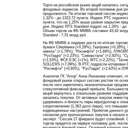
Торги на российском рынке акций начались сег
фондовых индексов. Во второй половине дня ро
продолжился. По итогам торговой сессии инде
1,32% - до 1323,72 пункта. Индекс РТС поднялс
пункта, что на 1,25% выше уровня закрытия пр
дня. Индекс RTS Standard подрос на 1,26% - до 
Объем торгов на ФБ ММВБ составил 43,42 млрд
Standard - 7,31 млрд руб.
На ФБ ММВБ в лидерах роста по итогам торгово
бумаги Сбербанка (+0,29%), Газпрома (+0,28%),
никель" (+1,79%), "Роснефти" (+1,69%), ЛУКОЙЛ
"РусГидро" (+2,23%), "Северстали" (+2,92%), "С
(+1,53%), ФСК ЕЭС (+1%), МТС (+2,22%), "Татне
SOLLERS (+7,09%). В РТС подросли котировки С
"Роснефти" (+0,93%), "РусГидро" (+2,63%) и ЛУ
Аналитик ГК "Алор" Анна Люканова отмечает, ч
фондовый рынок открыл сессию ростом по осно
после чего наметились незначительные продажи
спекулятивной фиксацией прибыли. Большинст
акций вернулось к локальным уровням поддерже
начались покупки. От активных покупок инвесто
удерживать и близость пары евро/доллар к лок
сопротивлению (1,363 долл./евро), что повышае
коррекционных настроений. Пробитие данного ур
сигналом для краткосрочных покупок в начале м
эксперт. "Сессия 27 февраля будет спокойной. 
торгов придется на первую половину дня, после
воцарится боковой тренд. Основной коридор дв