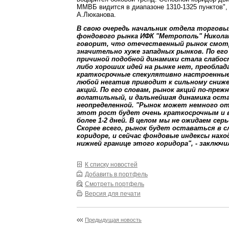
ММВБ видится в диапазоне 1310-1325 пунктов",
А.Люканова.
В свою очередь начальник отдела торговы
фондового рынка ИФК "Метрополь" Никол
говорит, что отечественный рынок смо
значительно хуже западных рынков. По его
причиной подобной динамики стала слабос
либо хороших идей на рынке нет, преобла
краткосрочные спекулятивно настроенные
любой негатив приводит к сильному сниж
акций. По его словам, рынок акций по-преж
волатильный, и дальнейшая динамика ост
неопределенной. "Рынок может немного от
этот рост будет очень краткосрочным и 
более 1-2 дней. В целом мы не ожидаем сер
Скорее всего, рынок будет оставаться в 
коридоре, и сейчас фондовые индексы нахо
нижней границе этого коридора", - заключ
К списку новостей
Добавить в портфель
Смотреть портфель
Версия для печати
Предыдущая новость